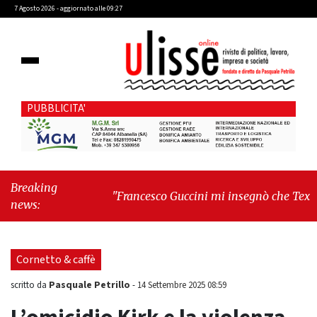
7 Agosto 2026 - aggiornato alle 09:27
PUBBLICITA'
Breaking
"Francesco Guccini mi insegnò che Tex Willer
news:
era letteratura"
-
"Cava de' Tirreni, il
Consiglio comunale conferma Sara Fariello.
L'opposizione lascia l'aula al momento del
Cornetto & caffè
voto"
Pasquale Petrillo
scritto da
-
14 Settembre 2025 08:59