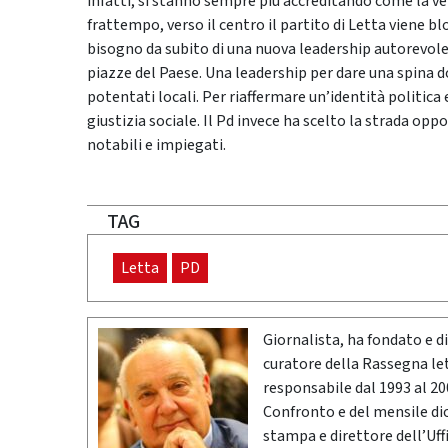
infatti, si stanno sempre più accreditando come la ver
frattempo, verso il centro il partito di Letta viene 
bisogno da subito di una nuova leadership autorevole,
piazze del Paese. Una leadership per dare una spina do
potentati locali. Per riaffermare un’identità politica 
giustizia sociale. Il Pd invece ha scelto la strada opp
notabili e impiegati.
TAG
Letta
PD
Giornalista, ha fondato e dir
curatore della Rassegna l
responsabile dal 1993 al 200
Confronto e del mensile di
stampa e direttore dell’Uff