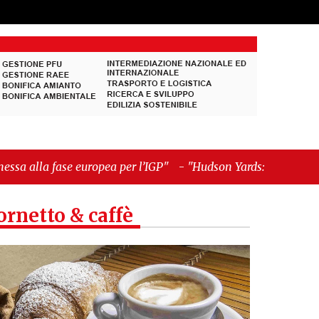
r l’IGP"
-
"Hudson Yards: qui New York morde il
ornetto & caffè