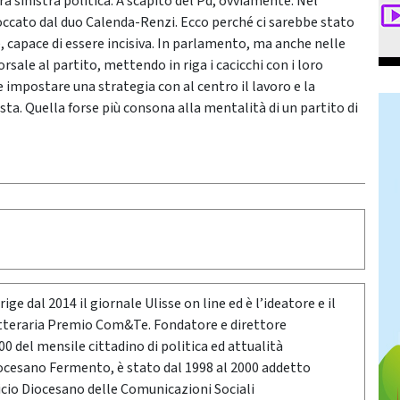
a sinistra politica. A scapito del Pd, ovviamente. Nel
bloccato dal duo Calenda-Renzi. Ecco perché ci sarebbe stato
 capace di essere incisiva. In parlamento, ma anche nelle
rsale al partito, mettendo in riga i cacicchi con i loro
e impostare una strategia con al centro il lavoro e la
osta. Quella forse più consona alla mentalità di un partito di
ige dal 2014 il giornale Ulisse on line ed è l’ideatore e il
etteraria Premio Com&Te. Fondatore e direttore
0 del mensile cittadino di politica ed attualità
ocesano Fermento, è stato dal 1998 al 2000 addetto
icio Diocesano delle Comunicazioni Sociali