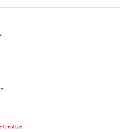
ca
co
e le notizie