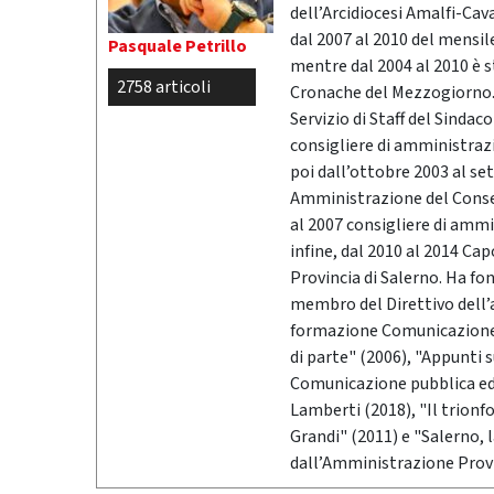
dell’Arcidiocesi Amalfi-Cav
dal 2007 al 2010 del mensil
Pasquale Petrillo
mentre dal 2004 al 2010 è 
2758 articoli
Cronache del Mezzogiorno. 
Servizio di Staff del Sindac
consigliere di amministrazio
poi dall’ottobre 2003 al se
Amministrazione del Conser
al 2007 consigliere di ammi
infine, dal 2010 al 2014 Ca
Provincia di Salerno. Ha fo
membro del Direttivo dell’
formazione Comunicazione &
di parte" (2006), "Appunti 
Comunicazione pubblica ed i
Lamberti (2018), "Il trionf
Grandi" (2011) e "Salerno,
dall’Amministrazione Provi