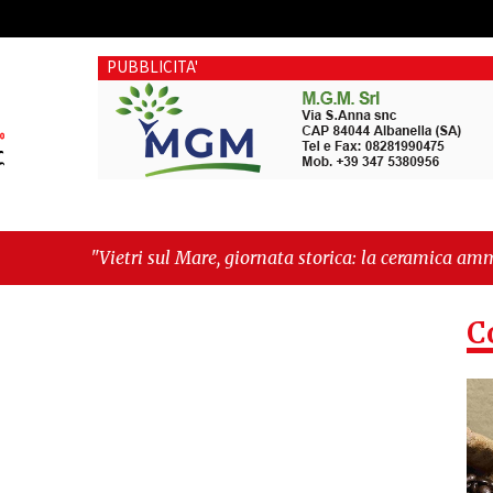
PUBBLICITA'
are, giornata storica: la ceramica ammessa alla fase europea pe
C