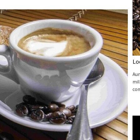
Lo
Aum
mil
con