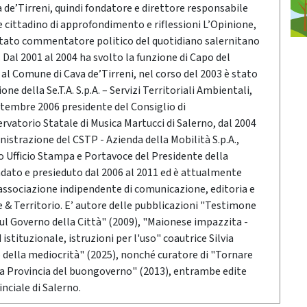
a de’Tirreni, quindi fondatore e direttore responsabile
e cittadino di approfondimento e riflessioni L’Opinione,
stato commentatore politico del quotidiano salernitano
Dal 2001 al 2004 ha svolto la funzione di Capo del
o al Comune di Cava de’Tirreni, nel corso del 2003 è stato
ne della Se.T.A. S.p.A. – Servizi Territoriali Ambientali,
ttembre 2006 presidente del Consiglio di
vatorio Statale di Musica Martucci di Salerno, dal 2004
nistrazione del CSTP - Azienda della Mobilità S.p.A.,
po Ufficio Stampa e Portavoce del Presidente della
ndato e presieduto dal 2006 al 2011 ed è attualmente
associazione indipendente di comunicazione, editoria e
 Territorio. E’ autore delle pubblicazioni "Testimone
sul Governo della Città" (2009), "Maionese impazzita -
stituzionale, istruzioni per l'uso" coautrice Silvia
o della mediocrità" (2025), nonché curatore di "Tornare
 la Provincia del buongoverno" (2013), entrambe edite
nciale di Salerno.