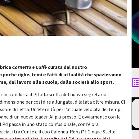
ubrica
Cornetto e Caffè
curata dal nostro
 poche righe, temi e fatti di attualità che spazieranno
me, dal lavoro alla scuola, dalla società allo sport.
che condurrà il Pd alla scelta del nuovo segretario
imensione per così dire allungata, dilatata oltre misura. Ci
ssore di Letta. Un’eternità per l’attuale velocità dei tempi
 pane di un nuovo leader. Al più presto. E ovviamente con le
l Pd passa in uno stato confusionale, com’è ora
acciati tra Conte e il duo Calenda-Renzi? I Cinque Stelle,