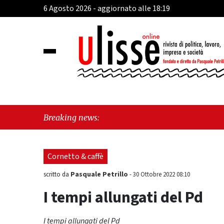
6 Agosto 2026 - aggiornato alle 18:19
"Vietri sul M
Breaking news:
futuro"
Cornetto & caffè
Pasquale Petrillo
scritto da
-
30 Ottobre 2022 08:10
I tempi allungati del Pd
I tempi allungati del Pd