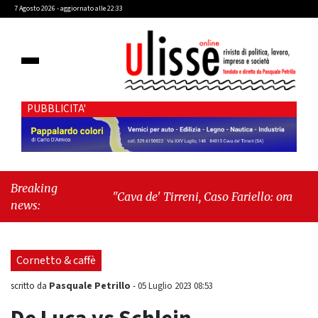
7 Agosto 2026 - aggiornato alle 22:33
PUBBLICITA'
Breaking
"Cava de' Tirreni, Caso Fariello: ora torniamo
news:
ai problemi veri"
-
"Cava de' Tirreni, quando
la burocrazia dimentica perché esiste"
Cornetto & caffè
Pasquale Petrillo
scritto da
-
05 Luglio 2023 08:53