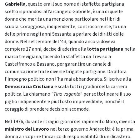
Gabriella
, questo era il suo nome di staffetta partigiana
scelto ispirandosi all’arcangelo Gabriele, è una di quelle
donne che merita una menzione particolare nei libri di
scuola. Coraggiosa, indipendente, controcorrente, fu una
delle prime negli anni Sessanta a parlare dei diritti delle
donne. Nel settembre del ’43, quando ancora doveva
compiere 17 anni, decise di aderire alla
lotta partigiana
nella
marca trevigiana, facendo la staffetta da Treviso a
Castelfranco a Bassano, per garantire un canale di
comunicazione fra le diverse brigate partigiane. Da allora
l’impegno politico non l’ha mai abbandonata. Si iscrive alla
Democrazia Cristiana
e scala tutti i gradini della carriera
politica. La chiamano
“Tina vagante
” per sottolineare il suo
piglio indipendente e piuttosto imprevedibile, nonché il
coraggio di prendere decisioni scomode.
Nel 1976, durante i tragici giorni del rapimento Moro, diventa
ministro del Lavoro
nel terzo governo Andreotti: è la prima
donna a ricoprire l’incarico di responsabilità di un dicastero.