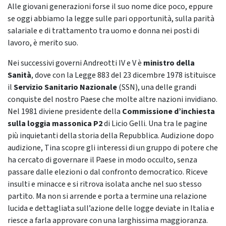
Alle giovani generazioni forse il suo nome dice poco, eppure
se oggi abbiamo la legge sulle pari opportunità, sulla parità
salariale e di trattamento tra uomo e donna nei posti di
lavoro, è merito suo.
Nei successivi governi Andreotti IV e V è
ministro della
Sanità
, dove con la Legge 883 del 23 dicembre 1978 istituisce
il
Servizio Sanitario Nazionale
(SSN), una delle grandi
conquiste del nostro Paese che molte altre nazioni invidiano.
Nel 1981 diviene presidente della
Commissione d’inchiesta
sulla loggia massonica P2
di Licio Gelli. Una tra le pagine
più inquietanti della storia della Repubblica. Audizione dopo
audizione, Tina scopre gli interessi di un gruppo di potere che
ha cercato di governare il Paese in modo occulto, senza
passare dalle elezioni o dal confronto democratico. Riceve
insulti e minacce e si ritrova isolata anche nel suo stesso
partito. Ma non si arrende e porta a termine una relazione
lucida e dettagliata sull’azione delle logge deviate in Italia e
riesce a farla approvare con una larghissima maggioranza.