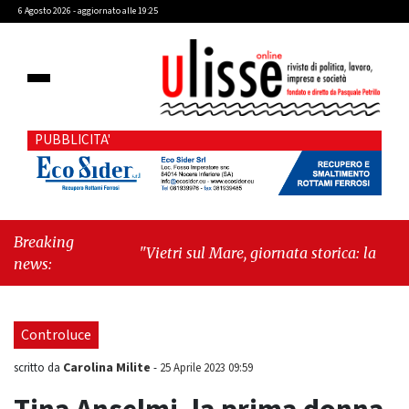
6 Agosto 2026 - aggiornato alle 19:25
PUBBLICITA'
Breaking
"Vietri sul Mare, giornata storica: la ceramica
news:
ammessa alla fase europea per l’IGP"
-
"Hudson Yards: qui New York morde il futuro"
Controluce
Carolina Milite
scritto da
-
25 Aprile 2023 09:59