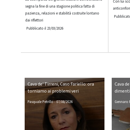
Con lui sc
segna la fine di una stagione politica fatta di
anticonfor
pazienza, relazioni e stabilità costruite lontano
Pubblicato
dai riflettori
Pubblicato il 23/03/2026
Cava de' Tirreni, Caso Fariello: ora
Cava de'
torniamo ai problemi veri
dimenti
Pasquale Petrillo
-
07/08/2026
Gennaro P