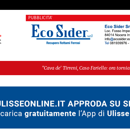
PUBBLICITA'
"Cava de' Tirreni, Caso Fariello: ora torniamo ai problemi veri
dimentica perché esiste"