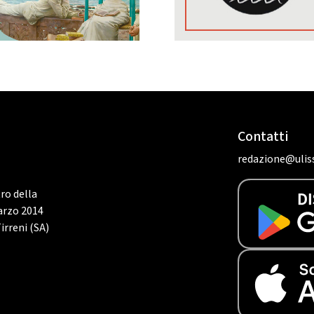
Contatti
redazione@uliss
tro della
marzo 2014
irreni (SA)