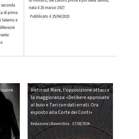
di ministro, del Lavoro prima e poi della Sanità,
a seconda
nata il 25 marzo 1927
ta di prima
Pubblicato il 25/04/2023
i Salerno e
difensore
rmente
no
 cuore.
Vietri sul Mare, l'opposizione attacca
la maggioranza: «Delibere approvate
al buio e Tari con dati errati. Ora
esposto alla Corte dei Conti»
Redazione Ulisseonline
-
07/08/2026