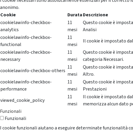
I cookie necessari sono assolutamente essenziali per il corretto f
anonimo.
Cookie
Durata
Descrizione
cookielawinfo-checkbox-
11
Questo cookie è impostat
analytics
mesi
Analisi
cookielawinfo-checkbox-
11
Il cookie è impostato dal
functional
mesi
cookielawinfo-checkbox-
11
Questo cookie è impostat
necessary
mesi
categoria Necessari.
11
Questo cookie è impostat
cookielawinfo-checkbox-others
mesi
Altro.
cookielawinfo-checkbox-
11
Questo cookie è impostat
performance
mesi
Prestazioni
11
Il cookie è impostato da
viewed_cookie_policy
mesi
memorizza alcun dato p
Funzionali
Funzionali
I cookie funzionali aiutano a eseguire determinate funzionalità co