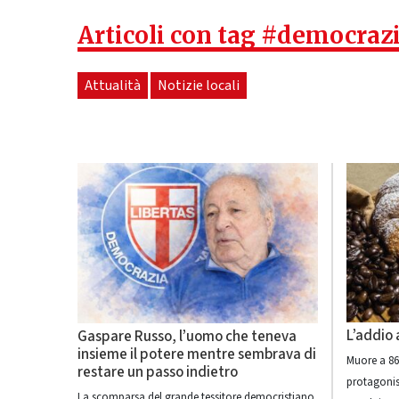
Articoli con tag #democrazi
Attualità
Notizie locali
L’addio
Gaspare Russo, l’uomo che teneva
insieme il potere mentre sembrava di
Muore a 86
restare un passo indietro
protagonist
La scomparsa del grande tessitore democristiano