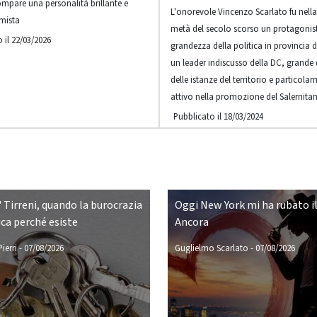
ompare una personalità brillante e
L'onorevole Vincenzo Scarlato fu nell
mista
metà del secolo scorso un protagonis
 il 22/03/2026
grandezza della politica in provincia d
un leader indiscusso della DC, grande 
delle istanze del territorio e particola
attivo nella promozione del Salernita
Pubblicato il 18/03/2024
 Tirreni, quando la burocrazia
Oggi New York mi ha rubato il
ca perché esiste
Ancora
ierri
-
07/08/2026
Guglielmo Scarlato
-
07/08/2026