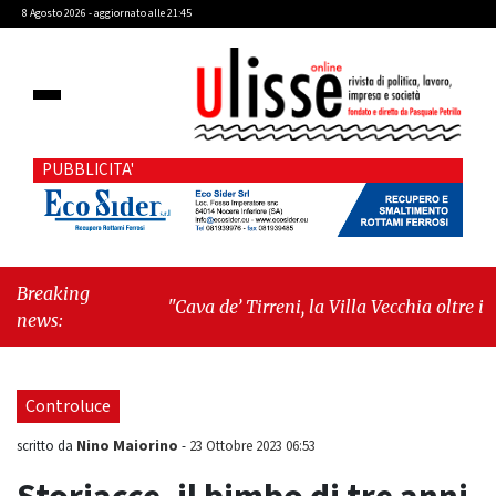
8 Agosto 2026 - aggiornato alle 21:45
PUBBLICITA'
Breaking
"Cava de’ Tirreni, la Villa Vecchia oltre i
news:
vandali: il vero nodo è il senso di comunità"
-
"Cava de’ Tirreni, La Fratellanza sull'ultima
seduta consiliare: “Serve chiarezza!”"
Controluce
Nino Maiorino
scritto da
-
23 Ottobre 2023 06:53