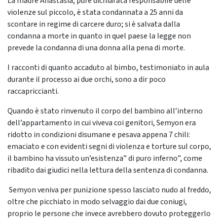
La madre Anastasia, pure dichiarata responsabile delle
violenze sul piccolo, è stata condannata a 25 anni da
scontare in regime di carcere duro; si è salvata dalla
condanna a morte in quanto in quel paese la legge non
prevede la condanna di una donna alla pena di morte.
I racconti di quanto accaduto al bimbo, testimoniato in aula
durante il processo ai due orchi, sono a dir poco
raccapriccianti.
Quando è stato rinvenuto il corpo del bambino all’interno
dell’appartamento in cui viveva coi genitori, Semyon era
ridotto in condizioni disumane e pesava appena 7 chili:
emaciato e con evidenti segni di violenza e torture sul corpo,
il bambino ha vissuto un’esistenza” di puro inferno”, come
ribadito dai giudici nella lettura della sentenza di condanna.
Semyon veniva per punizione spesso lasciato nudo al freddo,
oltre che picchiato in modo selvaggio dai due coniugi,
proprio le persone che invece avrebbero dovuto proteggerlo