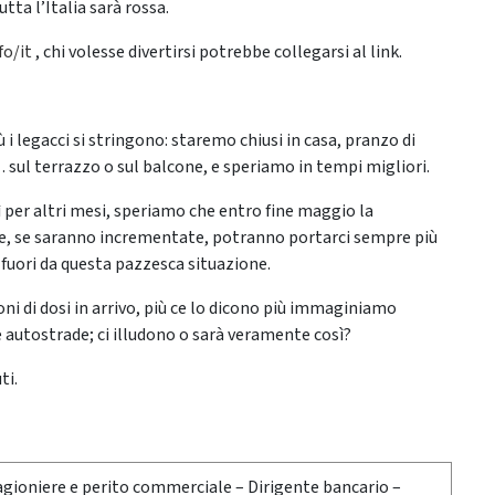
utta l’Italia sarà rossa.
fo/it
, chi volesse divertirsi potrebbe collegarsi al link.
ù i legacci si stringono: staremo chiusi in casa, pranzo di
 sul terrazzo o sul balcone, e speriamo in tempi migliori.
per altri mesi, speriamo che entro fine maggio la
che, se saranno incrementate, potranno portarci sempre più
 fuori da questa pazzesca situazione.
oni di dosi in arrivo, più ce lo dicono più immaginiamo
lle autostrade; ci illudono o sarà veramente così?
ti.
agioniere e perito commerciale – Dirigente bancario –