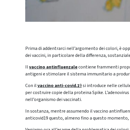
Prima di addentrarci nell’argomento dei colori, è o
dei vaccini, in particolare della differenza, sostanziale
Il
vaccino antinfluenzale
contiene frammenti propri 
antigeni e stimolare il sistema immunitario a produrr
Con il
vaccino
anti-covid.1
9
si introduce nelle cellu
per costruire copie della proteina Spike. L’adenovirus
nell’organismo dei vaccinati.
In sostanza, mentre assumendo il vaccino antinfluenz
anticovid19 questo, almeno fino a questo momento, 
Veniamo ora all’esame della problematica dei colori: