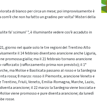
colorata di bianco per circa un mese; poi improvvisamente è
a com’è che non ha fatto un gradino per volta? Misteri della
lite fa’ scimuni’ ”, è illuminante vedere cos’è accaduto in
1, giorno nel quale solo le tre regioni del Trentino Alto
vvisamente il 14 febbraio diventano arancione anche Liguria,
viene promossa gialla; ma il 21 febbraio tornano arancione
-rafforzato (rafforzamento prima non previsto); il 1°
he, ma Molise e Basilicata passano al rosso e la Sardegna
enta rossa; 8 marzo: rosso il Piemonte, arancione Veneto e
sse Trentino, Friuli, Veneto, Emilia-Romagna, Marche, Lazio,
ridiventa arancione; il 22 marzo la Sardegna viene bocciata e
l Molise viene promosso e pure diventa arancione; da lunedì
be rosse.