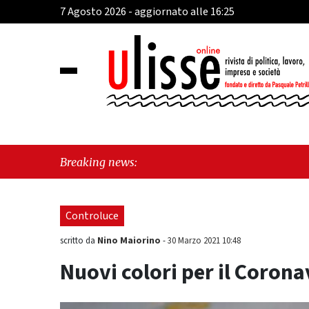
7 Agosto 2026 - aggiornato alle 16:25
"Cava d
Breaking news:
perché 
Controluce
Nino Maiorino
scritto da
-
30 Marzo 2021 10:48
Nuovi colori per il Coronavi