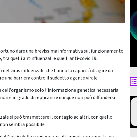
pportuno dare una brevissima informativa sul funzionamento
, tra quelli antinfluenzali e quelli anti-covid.19.
del virus influenzale che hanno la capacità di agire da
e una barriera contro il suddetto agente virale.
le dell’organismo solo l’informazione genetica necessaria
 non è in grado di replicarsi e dunque non può diffondersi
ale si può trasmettere il contagio ad altri, con quello
non sembra possibile.
 dall’inizio della pandemia, esattamente un anno fa, ne