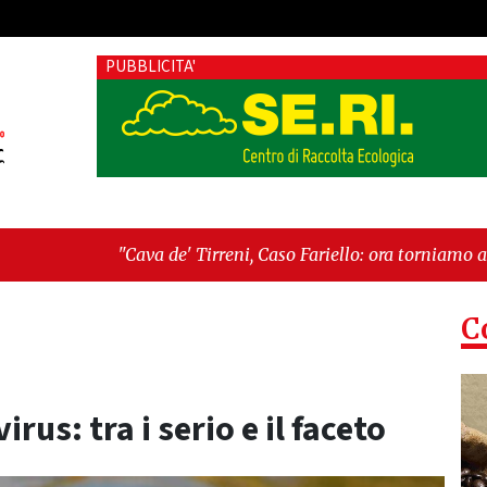
PUBBLICITA'
e' Tirreni, Caso Fariello: ora torniamo ai problemi veri"
-
"C
esiste"
C
rus: tra i serio e il faceto