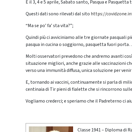
E il 3, 4 e 5 aprile, Sabato santo, Pasqua e Pasquetta t
Questi dati sono rilevati dal sito
https://covidzone.in
“Ma se po’ fa’ sta vita?”;
Quindi più ci avviciniamo alle tre giornate pasquali pi
pasqua in cucina o soggiorno, pasquetta fuori porta…
Molti osservatori prevedono che andremo avanti così 
situazione migliori, anche grazie alle vaccinazioni 
verso una immunità diffusa, unica soluzione per venir
E, tornando ai vaccini, continuamente si parla di mili
centinaia di Tir pieni di fialette che si rincorrono su
Vogliamo crederci; e speriamo che il Padreterno ci aiu
Classe 1941 – Diploma di R