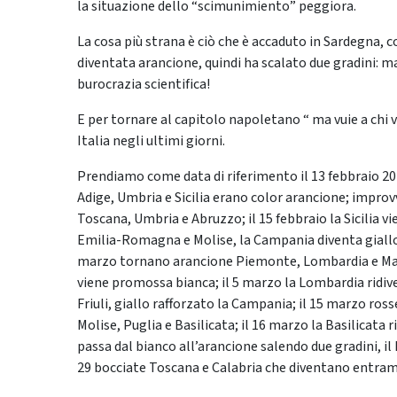
la situazione dello “scimunimiento” peggiora.
La cosa più strana è ciò che è accaduto in Sardegna, 
diventata arancione, quindi ha scalato due gradini: m
burocrazia scientifica!
E per tornare al capitolo napoletano “ ma vuie a chi vu
Italia negli ultimi giorni.
Prendiamo come data di riferimento il 13 febbraio 202
Adige, Umbria e Sicilia erano color arancione; impro
Toscana, Umbria e Abruzzo; il 15 febbraio la Sicilia 
Emilia-Romagna e Molise, la Campania diventa giallo
marzo tornano arancione Piemonte, Lombardia e Marc
viene promossa bianca; il 5 marzo la Lombardia ridiv
Friuli, giallo rafforzato la Campania; il 15 marzo ro
Molise, Puglia e Basilicata; il 16 marzo la Basilicata 
passa dal bianco all’arancione salendo due gradini, i
29 bocciate Toscana e Calabria che diventano entram