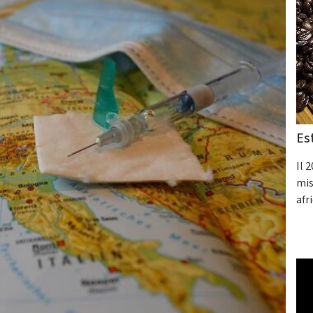
Es
Il 
mis
afr