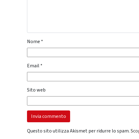
Nome
*
Email
*
Sito web
Questo sito utilizza Akismet per ridurre lo spam.
Sco