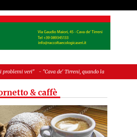
ava de' Tirreni, quando la burocrazia dimentica
ornetto & caffè