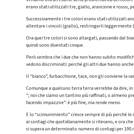
erano stati utilizzati tre, giallo, arancione e rosso, 
Successivamente i tre colori erano stati utilizzati anc
allentare i vincoli (giallo), restringerli leggermente 
Ora quei tre colori si sono allargati, passando dal bian
quindi sono diventati cinque.
Però sembra che i due che non hanno subito modifiche,
vedono discriminati: perché gli altri due hanno anche 
Il “bianco”, furbacchione, tace, non gli conviene la v
Comunque a qualcuno terra terra verrebbe da dire, in 
”; noi che siamo un tantino più raffinati, o almeno 
facendo impazzire”: è più fine, ma rende meno.
E lo “scimunimiento” cresce sempre di più perché le 
ai contagi che quotidianamente si rilevano, e ora che
si supera un determinato numero di contagi per 100.