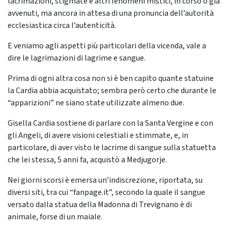
lacrimazioni, stigmate e altri fenomeni mistici, in corso o già
avvenuti, ma ancora in attesa di una pronuncia dell’autorità
ecclesiastica circa l’autenticità.
E veniamo agli aspetti più particolari della vicenda, vale a
dire le lagrimazioni di lagrime e sangue.
Prima di ogni altra cosa non si è ben capito quante statuine
la Cardia abbia acquistato; sembra però certo che durante le
“apparizioni” ne siano state utilizzate almeno due.
Gisella Cardia sostiene di parlare con la Santa Vergine e con
gli Angeli, di avere visioni celestiali e stimmate, e, in
particolare, di aver visto le lacrime di sangue sulla statuetta
che lei stessa, 5 anni fa, acquistò a Medjugorje.
Nei giorni scorsi è emersa un’indiscrezione, riportata, su
diversi siti, tra cui “fanpage.it”, secondo la quale il sangue
versato dalla statua della Madonna di Trevignano è di
animale, forse di un maiale.