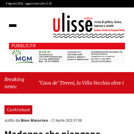
9 Agosto 2026 - aggiornato alle 11:29
PUBBLICITA'
Breaking
"Cava de’ Tirreni, la Villa Vecchia oltre i vandali: il
news:
vero nodo è il senso di comunità"
-
"Cava de’
Tirreni, La Fratellanza sull'ultima seduta
consiliare: “Serve chiarezza!”"
Controluce
Nino Maiorino
scritto da
-
17 Aprile 2023 07:08