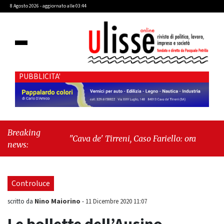
8 Agosto 2026 - aggiornato alle 03:44
PUBBLICITA'
Breaking
"Cava de' Tirreni, Caso Fariello: ora torniamo ai
news:
problemi veri"
-
"Cava de' Tirreni, quando la
burocrazia dimentica perché esiste"
Controluce
Nino Maiorino
scritto da
-
11 Dicembre 2020 11:07