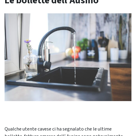
Le bollette dell’Ausino
Qualche utente cavese ci ha segnalato che le ultime