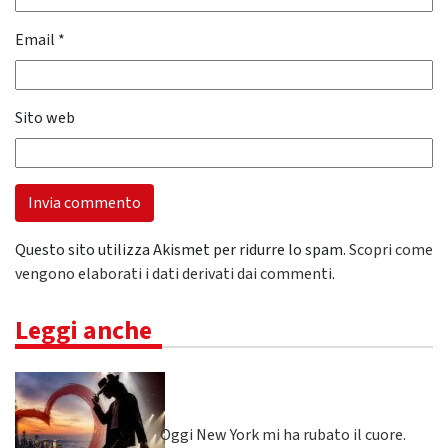
Email
*
Sito web
Questo sito utilizza Akismet per ridurre lo spam.
Scopri come
vengono elaborati i dati derivati dai commenti
.
Leggi anche
Oggi New York mi ha rubato il cuore.