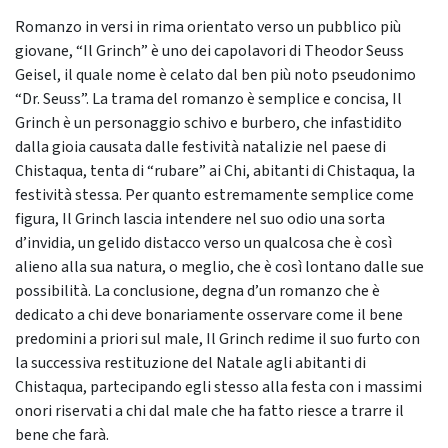
Romanzo in versi in rima orientato verso un pubblico più
giovane, “Il Grinch” è uno dei capolavori di Theodor Seuss
Geisel, il quale nome è celato dal ben più noto pseudonimo
“Dr. Seuss”. La trama del romanzo è semplice e concisa, Il
Grinch è un personaggio schivo e burbero, che infastidito
dalla gioia causata dalle festività natalizie nel paese di
Chistaqua, tenta di “rubare” ai Chi, abitanti di Chistaqua, la
festività stessa. Per quanto estremamente semplice come
figura, Il Grinch lascia intendere nel suo odio una sorta
d’invidia, un gelido distacco verso un qualcosa che è così
alieno alla sua natura, o meglio, che è così lontano dalle sue
possibilità. La conclusione, degna d’un romanzo che è
dedicato a chi deve bonariamente osservare come il bene
predomini a priori sul male, Il Grinch redime il suo furto con
la successiva restituzione del Natale agli abitanti di
Chistaqua, partecipando egli stesso alla festa con i massimi
onori riservati a chi dal male che ha fatto riesce a trarre il
bene che farà.