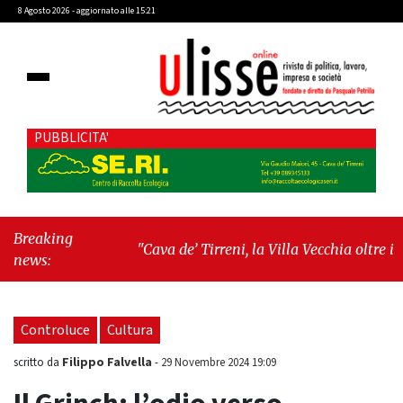
8 Agosto 2026 - aggiornato alle 15:21
PUBBLICITA'
Breaking
"Cava de’ Tirreni, la Villa Vecchia oltre i
news:
vandali: il vero nodo è il senso di comunità"
-
"Cava de’ Tirreni, La Fratellanza sull'ultima
seduta consiliare: “Serve chiarezza!”"
Controluce
Cultura
Filippo Falvella
scritto da
-
29 Novembre 2024 19:09