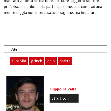
mancata volontà di costruire, un cuore saggio al rancore
preferisce il perdono e la partecipazione, così come ad una
mente saggia non interessa aver ragione, ma imparare.
TAG
filosofia
grinch
odio
sartre
Filippo Falvella
81 articoli