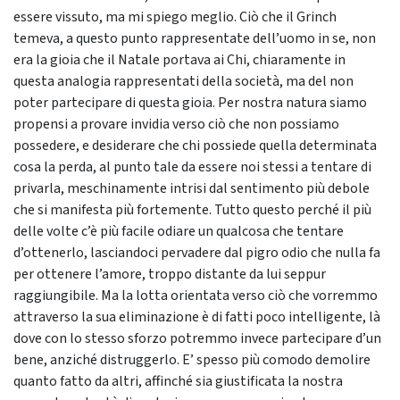
essere vissuto, ma mi spiego meglio. Ciò che il Grinch
temeva, a questo punto rappresentate dell’uomo in se, non
era la gioia che il Natale portava ai Chi, chiaramente in
questa analogia rappresentati della società, ma del non
poter partecipare di questa gioia. Per nostra natura siamo
propensi a provare invidia verso ciò che non possiamo
possedere, e desiderare che chi possiede quella determinata
cosa la perda, al punto tale da essere noi stessi a tentare di
privarla, meschinamente intrisi dal sentimento più debole
che si manifesta più fortemente. Tutto questo perché il più
delle volte c’è più facile odiare un qualcosa che tentare
d’ottenerlo, lasciandoci pervadere dal pigro odio che nulla fa
per ottenere l’amore, troppo distante da lui seppur
raggiungibile. Ma la lotta orientata verso ciò che vorremmo
attraverso la sua eliminazione è di fatti poco intelligente, là
dove con lo stesso sforzo potremmo invece partecipare d’un
bene, anziché distruggerlo. E’ spesso più comodo demolire
quanto fatto da altri, affinché sia giustificata la nostra