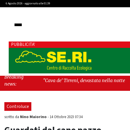
6 Agosto 2026 - aggiornato alle 01:39
PUBBLICITA'
Breaking
"Cava de’ Tirreni, devastata nella notte la Villa
news:
comunale. Il sindaco Giordano: «Non ci
fermeremo»"
-
"Italia sospesa tra identità,
fragilità sociali e pressioni economiche"
Controluce
Nino Maiorino
scritto da
-
14 Ottobre 2023 07:34