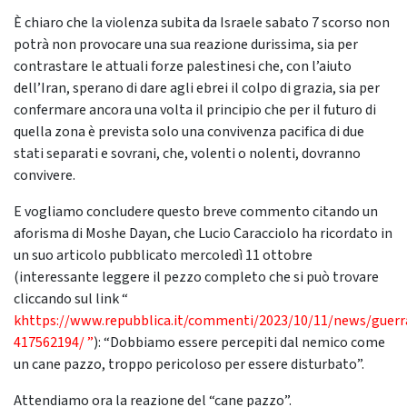
È chiaro che la violenza subita da Israele sabato 7 scorso non
potrà non provocare una sua reazione durissima, sia per
contrastare le attuali forze palestinesi che, con l’aiuto
dell’Iran, sperano di dare agli ebrei il colpo di grazia, sia per
confermare ancora una volta il principio che per il futuro di
quella zona è prevista solo una convivenza pacifica di due
stati separati e sovrani, che, volenti o nolenti, dovranno
convivere.
E vogliamo concludere questo breve commento citando un
aforisma di Moshe Dayan, che Lucio Caracciolo ha ricordato in
un suo articolo pubblicato mercoledì 11 ottobre
(interessante leggere il pezzo completo che si può trovare
cliccando sul link “
khttps://www.repubblica.it/commenti/2023/10/11/news/guer
417562194/ ”
): “Dobbiamo essere percepiti dal nemico come
un cane pazzo, troppo pericoloso per essere disturbato”.
Attendiamo ora la reazione del “cane pazzo”.