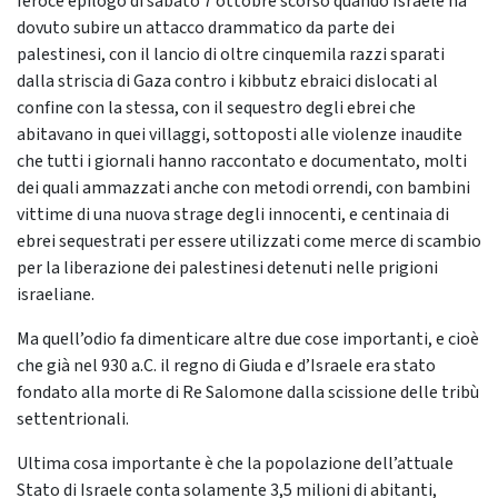
feroce epilogo di sabato 7 ottobre scorso quando Israele ha
dovuto subire un attacco drammatico da parte dei
palestinesi, con il lancio di oltre cinquemila razzi sparati
dalla striscia di Gaza contro i kibbutz ebraici dislocati al
confine con la stessa, con il sequestro degli ebrei che
abitavano in quei villaggi, sottoposti alle violenze inaudite
che tutti i giornali hanno raccontato e documentato, molti
dei quali ammazzati anche con metodi orrendi, con bambini
vittime di una nuova strage degli innocenti, e centinaia di
ebrei sequestrati per essere utilizzati come merce di scambio
per la liberazione dei palestinesi detenuti nelle prigioni
israeliane.
Ma quell’odio fa dimenticare altre due cose importanti, e cioè
che già nel 930 a.C. il regno di Giuda e d’Israele era stato
fondato alla morte di Re Salomone dalla scissione delle tribù
settentrionali.
Ultima cosa importante è che la popolazione dell’attuale
Stato di Israele conta solamente 3,5 milioni di abitanti,