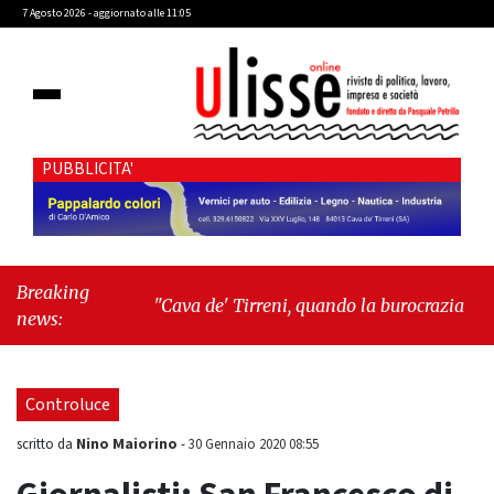
7 Agosto 2026 - aggiornato alle 11:05
PUBBLICITA'
Breaking
"Cava de' Tirreni, quando la burocrazia
news:
dimentica perché esiste"
-
"Oggi New York mi
ha rubato il cuore. Ancora"
Controluce
Nino Maiorino
scritto da
-
30 Gennaio 2020 08:55