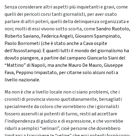
Senza considerare altri aspetti più inquietanti e gravi, come
quelli dei pericoli corsi tanti giornalisti, per aver osato
parlare di altri poteri, quelli della delinquenza organizzata e
non; molti di essi vivono sotto scorta, come
Sandro Ruotolo,
Roberto Saviano, Federica Angeli, Giovanni Spampinato,
Paolo Borrometi (che è stato anche a Cava ospite
dell’Assostampa). E quanti lutti il mondo del giornalismo ha
dovuto piangere, a partire dal campano Giancarlo Siani del
“Mattino” di Napoli, ma anche Mauro De Mauro, Giuseppe
Fava, Peppino Impastato, per citarne solo alcuni noti a
livello nazionale.
Ma non è che a livello locale non ci siano problemi, che i
cronisti di provincia vivono quotidianamente, bersagliati
specialmente da coloro che vorrebbero che i giornalisti
fossero asserviti ai potenti di turno, restii ad accettare
l’indipendenza di giudizio e di espressione, e che vorrebbe
ridurli a semplici “velinari”, cioè persone che dovrebbero
limitarsi a trascrivere le “veline” che essi potenti forniscono;