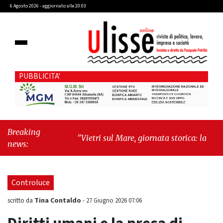
6 Agosto 2026 - aggiornato alle 20:03
PUBBLICITA'
Breaking
"Vietri sul Mare, giornata storica: la ceramica
news:
ammessa alla fase europea per l’IGP"
-
"Hudson Yards: qui New York morde il futuro"
Controluce
Tina Contaldo
scritto da
-
27 Giugno 2026 07:06