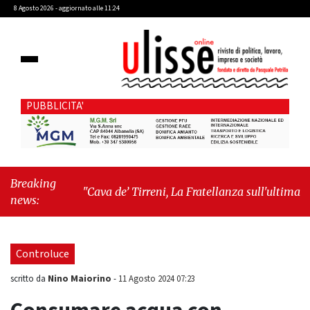
8 Agosto 2026 - aggiornato alle 11:24
PUBBLICITA'
Breaking
"Cava de’ Tirreni, La Fratellanza sull'ultima seduta
news:
consiliare: “Serve chiarezza!”"
-
"Il trono è di erba:
come Bryant Park ha sconfitto l’impero di
cemento"
Controluce
Nino Maiorino
scritto da
-
11 Agosto 2024 07:23