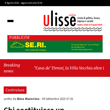
8 Agosto 2026 - aggiornato alle 19:36
PUBBLICITA'
Breaking
"Cava de’ Tirreni, la Villa Vecchia oltre i vandali:
news:
il vero nodo è il senso di comunità"
-
"Cava de’
Tirreni, La Fratellanza sull'ultima seduta
consiliare: “Serve chiarezza!”"
Controluce
Nino Maiorino
scritto da
-
09 Settembre 2023 07:20