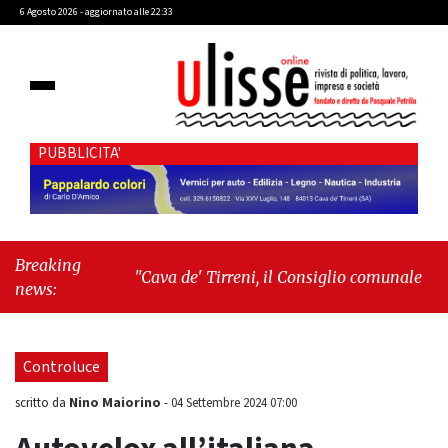
6 Agosto 2026 - aggiornato alle 22:33
PUBBLICITA'
Breaking
"Cava de' Tirreni, il Consiglio comunale conferma
news:
Sara Fariello. L'opposizione lascia l'aula al
momento del voto"
-
"Vietri sul Mare, giornata
storica: la ceramica ammessa alla fase europea
Controluce
per l’IGP"
Nino Maiorino
scritto da
-
04 Settembre 2024 07:00