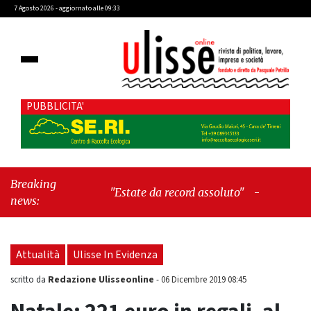
7 Agosto 2026 - aggiornato alle 09:33
PUBBLICITA'
Breaking
"Estate da record assoluto"
-
"Francesco
news:
Guccini mi insegnò che Tex Willer era
letteratura"
Attualità
Ulisse In Evidenza
Redazione Ulisseonline
scritto da
-
06 Dicembre 2019 08:45