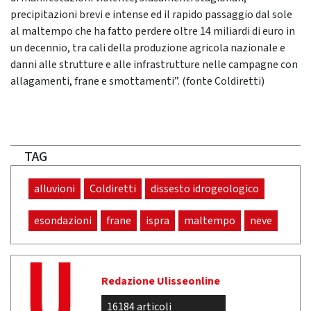
precipitazioni brevi e intense ed il rapido passaggio dal sole
al maltempo che ha fatto perdere oltre 14 miliardi di euro in
un decennio, tra cali della produzione agricola nazionale e
danni alle strutture e alle infrastrutture nelle campagne con
allagamenti, frane e smottamenti”. (fonte Coldiretti)
TAG
alluvioni
Coldiretti
dissesto idrogeologico
esondazioni
frane
ispra
maltempo
neve
Redazione Ulisseonline
16184 articoli