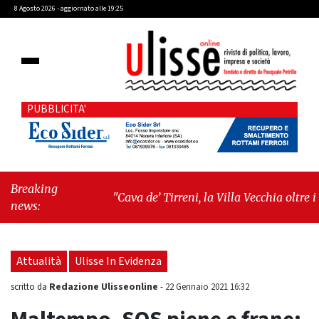
8 Agosto 2026 - aggiornato alle 19:25
PUBBLICITA'
Breaking
"Cava de’ Tirreni, la Villa Vecchia oltre i
news:
vandali: il vero nodo è il senso di comunità"
-
"Cava de’ Tirreni, La Fratellanza sull'ultima
seduta consiliare: “Serve chiarezza!”"
Attualità
Ulisse In Evidenza
Redazione Ulisseonline
scritto da
-
22 Gennaio 2021 16:32