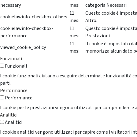
necessary
mesi
categoria Necessari.
11
Questo cookie è impostat
cookielawinfo-checkbox-others
mesi
Altro.
cookielawinfo-checkbox-
11
Questo cookie è impostat
performance
mesi
Prestazioni
11
Il cookie è impostato da
viewed_cookie_policy
mesi
memorizza alcun dato p
Funzionali
Funzionali
I cookie funzionali aiutano a eseguire determinate funzionalità co
parti.
Performance
Performance
I cookie per le prestazioni vengono utilizzati per comprendere e an
Analitici
Analitici
I cookie analitici vengono utilizzati per capire come i visitatori i