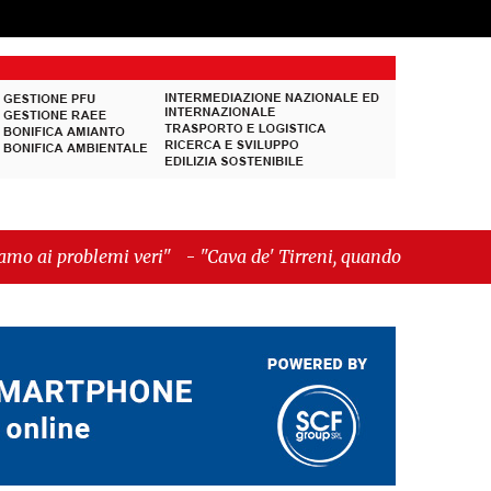
eri"
-
"Cava de' Tirreni, quando la burocrazia