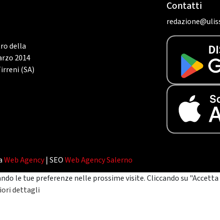
Contatti
redazione@uliss
tro della
marzo 2014
irreni (SA)
da
Web Agency
| SEO
Web Agency Salerno
ando le tue preferenze nelle prossime visite. Cliccando su "Accetta 
ori dettagli