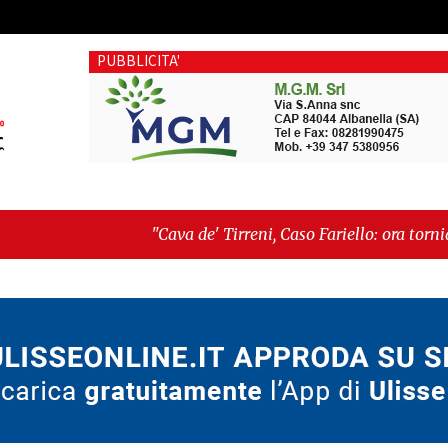
PUBBLICITA'
"Cava de' Tirreni, Caso Fariello: ora torniamo ai problemi v
dimentica perché esiste"