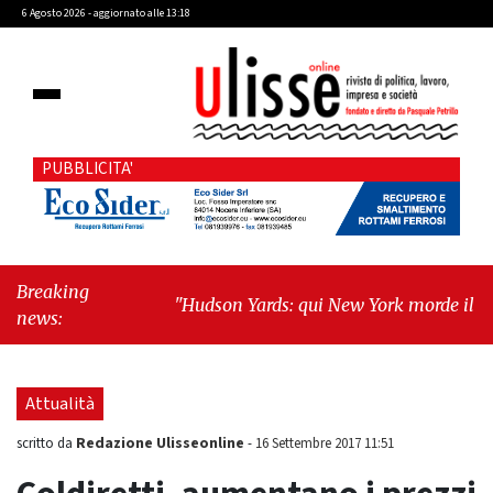
6 Agosto 2026 - aggiornato alle 13:18
PUBBLICITA'
Breaking
"Hudson Yards: qui New York morde il futuro"
news:
-
"Quando la politica diventa autobiografia"
Attualità
Redazione Ulisseonline
scritto da
-
16 Settembre 2017 11:51