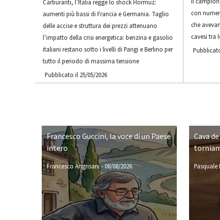
Il campion
Carburanti, l’Italia regge lo shock Hormuz:
con numero
aumenti più bassi di Francia e Germania. Taglio
che avevan
delle accise e struttura dei prezzi attenuano
cavesi tra 
l’impatto della crisi energetica: benzina e gasolio
italiani restano sotto i livelli di Parigi e Berlino per
Pubblicato
tutto il periodo di massima tensione
Pubblicato il 25/05/2026
Francesco Guccini, la voce di un Paese
Cava de'
intero
torniam
Francesco Angrisani
-
08/08/2026
Pasquale P