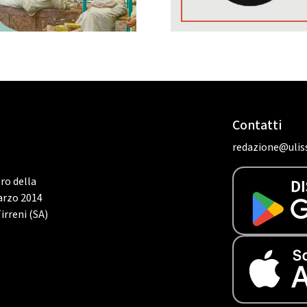
Contatti
redazione@uliss
tro della
marzo 2014
irreni (SA)