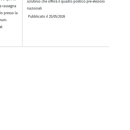
scrutinio che offrirà il quadro politico pre‑elezioni
la rassegna
nazionali
o presso la
Pubblicato il 25/05/2026
trum.
el