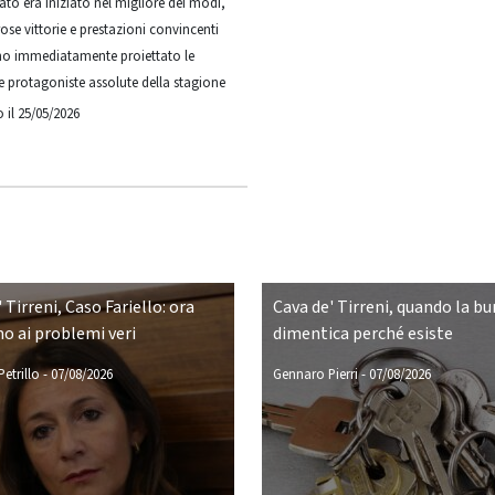
ato era iniziato nel migliore dei modi,
se vittorie e prestazioni convincenti
o immediatamente proiettato le
le protagoniste assolute della stagione
 il 25/05/2026
 Tirreni, Caso Fariello: ora
Cava de' Tirreni, quando la bu
o ai problemi veri
dimentica perché esiste
etrillo
-
07/08/2026
Gennaro Pierri
-
07/08/2026