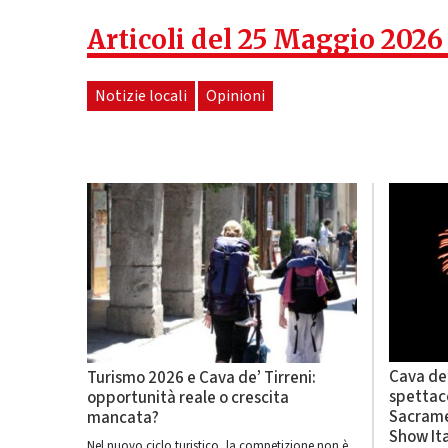
Articoli del 25 Maggio 2026
Notizie locali
Opinioni
Cava de’ 
Turismo 2026 e Cava de’ Tirreni:
spettaco
opportunità reale o crescita
Sacrame
mancata?
Show It
Nel nuovo ciclo turistico, la competizione non è