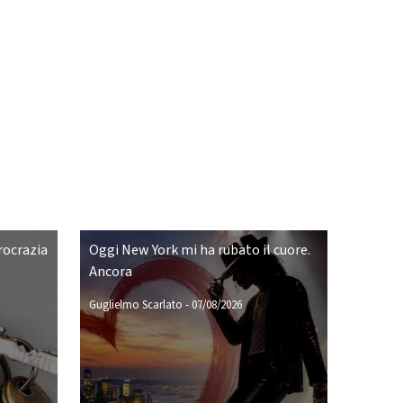
rocrazia
Oggi New York mi ha rubato il cuore.
Ancora
Guglielmo Scarlato
-
07/08/2026