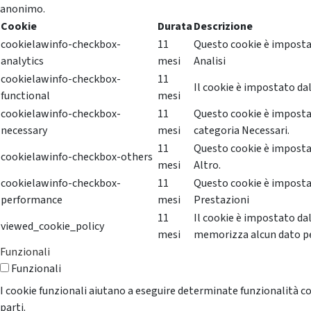
anonimo.
Cookie
Durata
Descrizione
cookielawinfo-checkbox-
11
Questo cookie è impostat
analytics
mesi
Analisi
cookielawinfo-checkbox-
11
Il cookie è impostato dal
functional
mesi
cookielawinfo-checkbox-
11
Questo cookie è impostat
necessary
mesi
categoria Necessari.
11
Questo cookie è impostat
cookielawinfo-checkbox-others
mesi
Altro.
cookielawinfo-checkbox-
11
Questo cookie è impostat
performance
mesi
Prestazioni
11
Il cookie è impostato da
viewed_cookie_policy
mesi
memorizza alcun dato p
Funzionali
Funzionali
I cookie funzionali aiutano a eseguire determinate funzionalità co
parti.