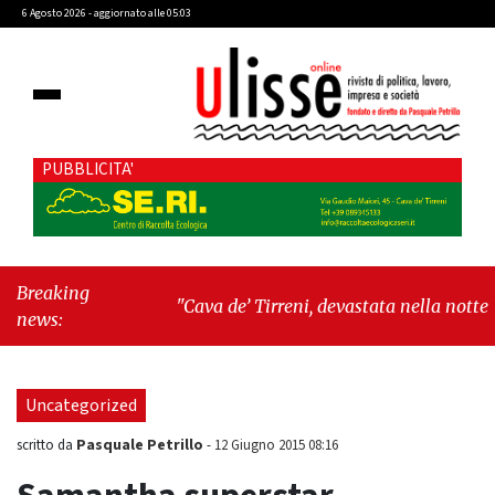
6 Agosto 2026 - aggiornato alle 05:03
PUBBLICITA'
Breaking
"Cava de’ Tirreni, devastata nella notte la
news:
Villa comunale. Il sindaco Giordano: «Non ci
fermeremo»"
-
"Italia sospesa tra identità,
fragilità sociali e pressioni economiche"
Uncategorized
Pasquale Petrillo
scritto da
-
12 Giugno 2015 08:16