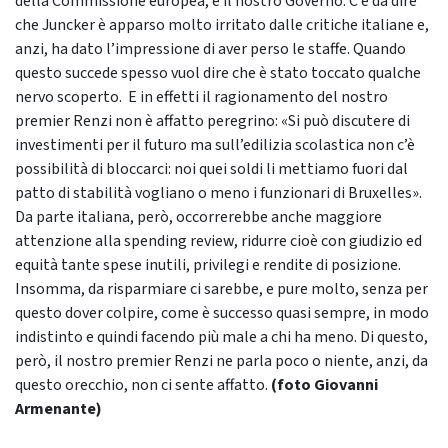
della Commissione europea, e il nostro Governo. C’è da dire
che Juncker è apparso molto irritato dalle critiche italiane e,
anzi, ha dato l’impressione di aver perso le staffe. Quando
questo succede spesso vuol dire che è stato toccato qualche
nervo scoperto. E in effetti il ragionamento del nostro
premier Renzi non è affatto peregrino: «Si può discutere di
investimenti per il futuro ma sull’edilizia scolastica non c’è
possibilità di bloccarci: noi quei soldi li mettiamo fuori dal
patto di stabilità vogliano o meno i funzionari di Bruxelles».
Da parte italiana, però, occorrerebbe anche maggiore
attenzione alla spending review, ridurre cioè con giudizio ed
equità tante spese inutili, privilegi e rendite di posizione.
Insomma, da risparmiare ci sarebbe, e pure molto, senza per
questo dover colpire, come è successo quasi sempre, in modo
indistinto e quindi facendo più male a chi ha meno. Di questo,
però, il nostro premier Renzi ne parla poco o niente, anzi, da
questo orecchio, non ci sente affatto.
(foto Giovanni
Armenante)