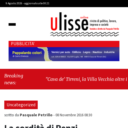
9 Agosto 2026 - aggiornato alle 00:21
PUBBLICITA'
Breaking
"Cava de’ Tirreni, la Villa Vecchia oltre i
news:
vandali: il vero nodo è il senso di comunità"
-
"Cava de’ Tirreni, La Fratellanza sull'ultima
seduta consiliare: “Serve chiarezza!”"
Uncategorized
Pasquale Petrillo
scritto da
-
08 Novembre 2016 08:30