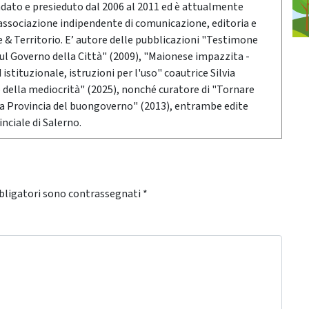
ndato e presieduto dal 2006 al 2011 ed è attualmente
associazione indipendente di comunicazione, editoria e
 Territorio. E’ autore delle pubblicazioni "Testimone
sul Governo della Città" (2009), "Maionese impazzita -
stituzionale, istruzioni per l'uso" coautrice Silvia
o della mediocrità" (2025), nonché curatore di "Tornare
 la Provincia del buongoverno" (2013), entrambe edite
nciale di Salerno.
bligatori sono contrassegnati
*