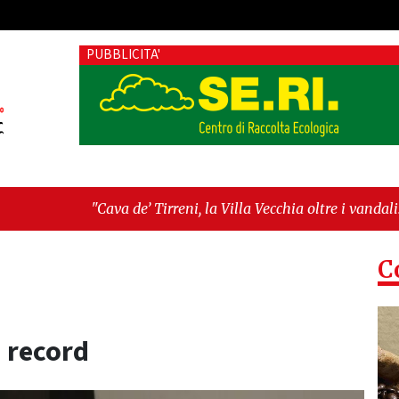
PUBBLICITA'
de’ Tirreni, la Villa Vecchia oltre i vandali: il vero nodo è il 
lanza sull'ultima seduta consiliare: “Serve chiarezza!”"
C
a record