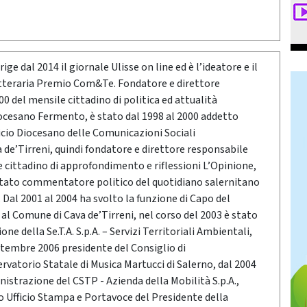
ige dal 2014 il giornale Ulisse on line ed è l’ideatore e il
etteraria Premio Com&Te. Fondatore e direttore
0 del mensile cittadino di politica ed attualità
ocesano Fermento, è stato dal 1998 al 2000 addetto
icio Diocesano delle Comunicazioni Sociali
a de’Tirreni, quindi fondatore e direttore responsabile
e cittadino di approfondimento e riflessioni L’Opinione,
stato commentatore politico del quotidiano salernitano
Dal 2001 al 2004 ha svolto la funzione di Capo del
o al Comune di Cava de’Tirreni, nel corso del 2003 è stato
ne della Se.T.A. S.p.A. – Servizi Territoriali Ambientali,
ttembre 2006 presidente del Consiglio di
vatorio Statale di Musica Martucci di Salerno, dal 2004
nistrazione del CSTP - Azienda della Mobilità S.p.A.,
po Ufficio Stampa e Portavoce del Presidente della