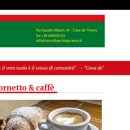
senso di comunità"
-
"Cava de’ Tirreni, La
ornetto & caffè