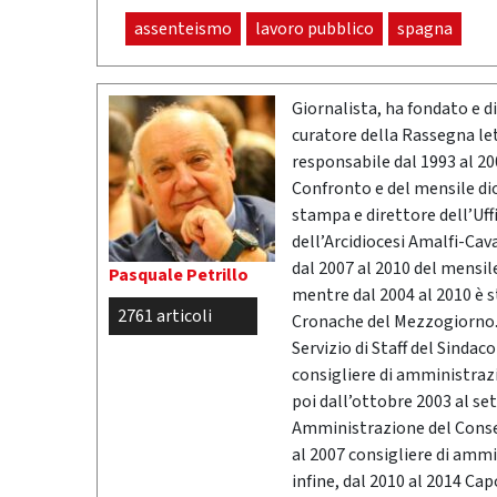
assenteismo
lavoro pubblico
spagna
Giornalista, ha fondato e dir
curatore della Rassegna l
responsabile dal 1993 al 200
Confronto e del mensile di
stampa e direttore dell’Uff
dell’Arcidiocesi Amalfi-Cav
dal 2007 al 2010 del mensil
Pasquale Petrillo
mentre dal 2004 al 2010 è 
2761 articoli
Cronache del Mezzogiorno. 
Servizio di Staff del Sindac
consigliere di amministrazio
poi dall’ottobre 2003 al se
Amministrazione del Conser
al 2007 consigliere di ammi
infine, dal 2010 al 2014 Ca