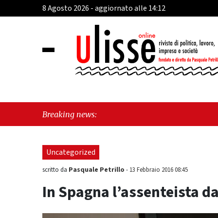
8 Agosto 2026 - aggiornato alle 14:12
"Cava 
Breaking news:
Fratel
Uncategorized
Pasquale Petrillo
scritto da
-
13 Febbraio 2016 08:45
In Spagna l’assenteista d