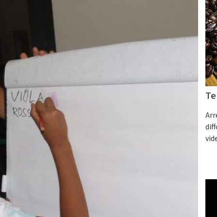
Te
Arr
dif
vid