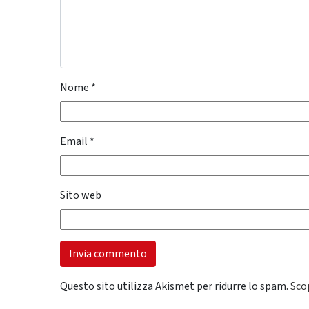
Nome
*
Email
*
Sito web
Questo sito utilizza Akismet per ridurre lo spam.
Sco