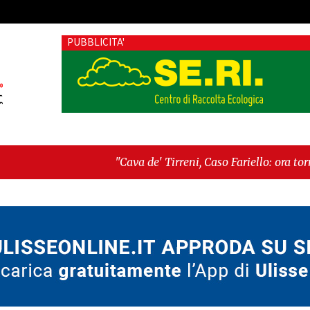
PUBBLICITA'
"Cava de' Tirreni, Caso Fariello: ora torniamo ai problem
dimentica perché esiste"