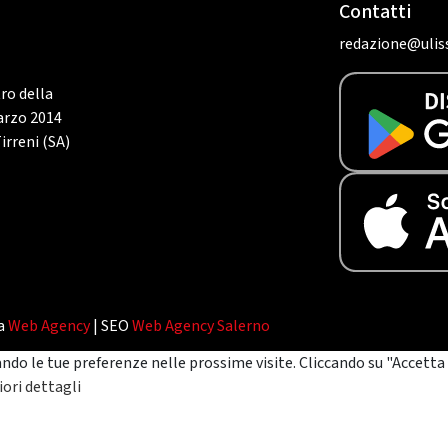
Contatti
redazione@uliss
tro della
marzo 2014
irreni (SA)
da
Web Agency
| SEO
Web Agency Salerno
ando le tue preferenze nelle prossime visite. Cliccando su "Accetta 
ori dettagli