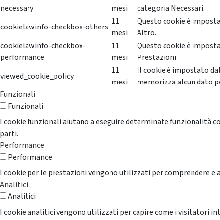
necessary
mesi
categoria Necessari.
11
Questo cookie è impostat
cookielawinfo-checkbox-others
mesi
Altro.
cookielawinfo-checkbox-
11
Questo cookie è impostat
performance
mesi
Prestazioni
11
Il cookie è impostato da
viewed_cookie_policy
mesi
memorizza alcun dato p
Funzionali
Funzionali
I cookie funzionali aiutano a eseguire determinate funzionalità co
parti.
Performance
Performance
I cookie per le prestazioni vengono utilizzati per comprendere e an
Analitici
Analitici
I cookie analitici vengono utilizzati per capire come i visitatori i