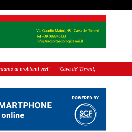
i veri"
-
"Cava de' Tirreni, quando la burocrazia