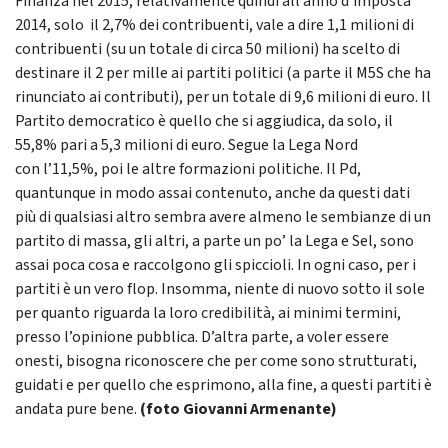
Finanza nel 2015, relativamente quindi all’anno d’imposta
2014, solo il 2,7% dei contribuenti, vale a dire 1,1 milioni di
contribuenti (su un totale di circa 50 milioni) ha scelto di
destinare il 2 per mille ai partiti politici (a parte il M5S che ha
rinunciato ai contributi), per un totale di 9,6 milioni di euro. Il
Partito democratico è quello che si aggiudica, da solo, il
55,8% pari a 5,3 milioni di euro. Segue la Lega Nord
con l’11,5%, poi le altre formazioni politiche. Il Pd,
quantunque in modo assai contenuto, anche da questi dati
più di qualsiasi altro sembra avere almeno le sembianze di un
partito di massa, gli altri, a parte un po’ la Lega e Sel, sono
assai poca cosa e raccolgono gli spiccioli. In ogni caso, per i
partiti è un vero flop. Insomma, niente di nuovo sotto il sole
per quanto riguarda la loro credibilità, ai minimi termini,
presso l’opinione pubblica. D’altra parte, a voler essere
onesti, bisogna riconoscere che per come sono strutturati,
guidati e per quello che esprimono, alla fine, a questi partiti è
andata pure bene.
(foto Giovanni Armenante)