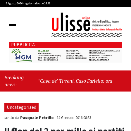
7 Agosto 2026 - aggiornato alle 14:48
PUBBLICITA'
Breaking
"Cava de' Tirreni, Caso Fariello: ora torniamo ai
news:
problemi veri"
-
"Cava de' Tirreni, quando la
burocrazia dimentica perché esiste"
Uncategorized
Pasquale Petrillo
scritto da
-
14 Gennaio 2016 08:33