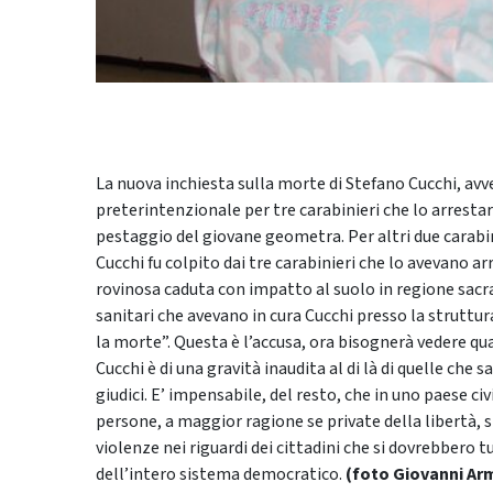
La nuova inchiesta sulla morte di Stefano Cucchi, avv
preterintenzionale per tre carabinieri che lo arrestar
pestaggio del giovane geometra. Per altri due carabini
Cucchi fu colpito dai tre carabinieri che lo avevano ar
rovinosa caduta con impatto al suolo in regione sacra
sanitari che avevano in cura Cucchi presso la strutt
la morte”. Questa è l’accusa, ora bisognerà vedere qua
Cucchi è di una gravità inaudita al di là di quelle che
giudici. E’ impensabile, del resto, che in uno paese civ
persone, a maggior ragione se private della libertà, s
violenze nei riguardi dei cittadini che si dovrebbero tut
dell’intero sistema democratico.
(foto Giovanni Ar