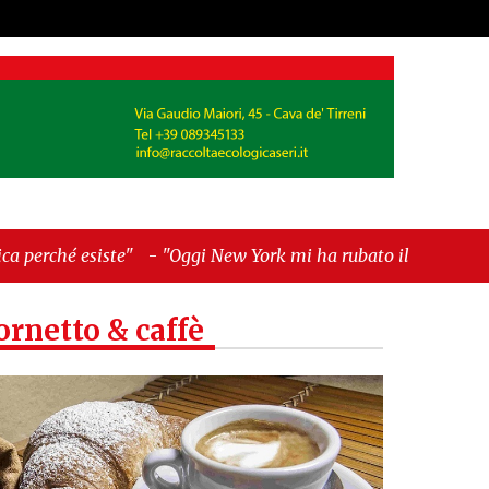
-
"Oggi New York mi ha rubato il cuore. Ancora"
ornetto & caffè