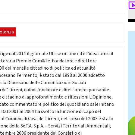
iolenza
ige dal 2014 il giornale Ulisse on line ed è l’ideatore e il
etteraria Premio Com&Te. Fondatore e direttore
0 del mensile cittadino di politica ed attualità
ocesano Fermento, è stato dal 1998 al 2000 addetto
icio Diocesano delle Comunicazioni Sociali
a de’Tirreni, quindi fondatore e direttore responsabile
e cittadino di approfondimento e riflessioni L’Opinione,
stato commentatore politico del quotidiano salernitano
Dal 2001 al 2004 ha svolto la funzione di Capo del
o al Comune di Cava de’Tirreni, nel corso del 2003 è stato
ne della Se.T.A. S.p.A. – Servizi Territoriali Ambientali,
ttembre 2006 presidente del Consiglio di