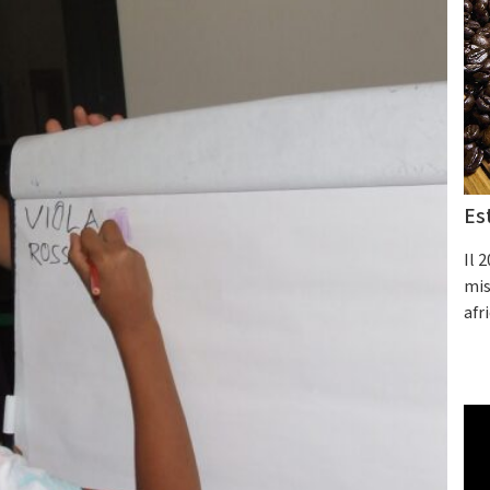
Es
Il 
mis
afr