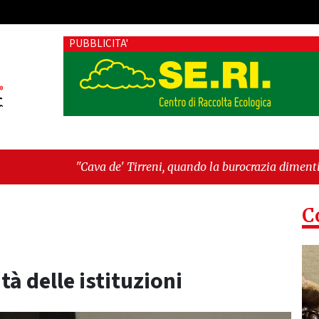
PUBBLICITA'
a de' Tirreni, quando la burocrazia dimentica perché esiste"
C
ità delle istituzioni