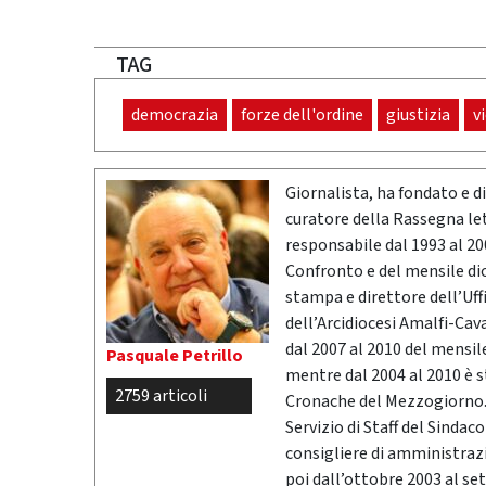
TAG
democrazia
forze dell'ordine
giustizia
v
Giornalista, ha fondato e dir
curatore della Rassegna l
responsabile dal 1993 al 200
Confronto e del mensile di
stampa e direttore dell’Uff
dell’Arcidiocesi Amalfi-Cav
dal 2007 al 2010 del mensil
Pasquale Petrillo
mentre dal 2004 al 2010 è 
2759 articoli
Cronache del Mezzogiorno. 
Servizio di Staff del Sindac
consigliere di amministrazio
poi dall’ottobre 2003 al se