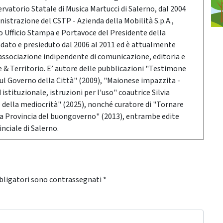
vatorio Statale di Musica Martucci di Salerno, dal 2004
nistrazione del CSTP - Azienda della Mobilità S.p.A.,
po Ufficio Stampa e Portavoce del Presidente della
ndato e presieduto dal 2006 al 2011 ed è attualmente
associazione indipendente di comunicazione, editoria e
 Territorio. E’ autore delle pubblicazioni "Testimone
sul Governo della Città" (2009), "Maionese impazzita -
stituzionale, istruzioni per l'uso" coautrice Silvia
o della mediocrità" (2025), nonché curatore di "Tornare
 la Provincia del buongoverno" (2013), entrambe edite
nciale di Salerno.
bligatori sono contrassegnati
*