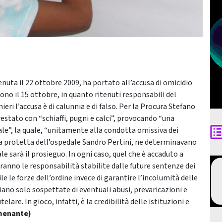
enuta il 22 ottobre 2009, ha portato all’accusa di omicidio
ono il 15 ottobre, in quanto ritenuti responsabili del
eri l’accusa è di calunnia e di falso. Per la Procura Stefano
restato con “schiaffi, pugni e calci”, provocando “una
le”, la quale, “unitamente alla condotta omissiva dei
ura protetta dell’ospedale Sandro Pertini, ne determinavano
le sarà il prosieguo. In ogni caso, quel che è accaduto a
 saranno le responsabilità stabilite dalle future sentenze dei
ile le forze dell’ordine invece di garantire l’incolumità delle
iano solo sospettate di eventuali abusi, prevaricazioni e
elare. In gioco, infatti, è la credibilità delle istituzioni e
menante)