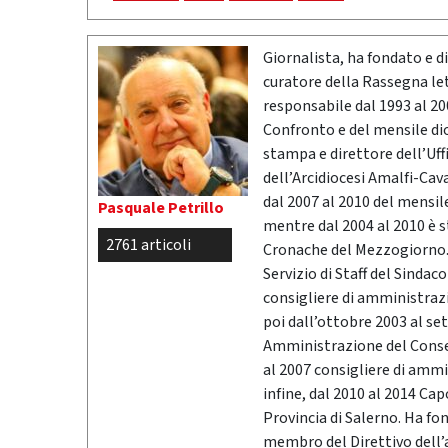
Giornalista, ha fondato e dir
curatore della Rassegna l
responsabile dal 1993 al 200
Confronto e del mensile di
stampa e direttore dell’Uff
dell’Arcidiocesi Amalfi-Cav
dal 2007 al 2010 del mensil
Pasquale Petrillo
mentre dal 2004 al 2010 è 
2761 articoli
Cronache del Mezzogiorno. 
Servizio di Staff del Sindac
consigliere di amministrazio
poi dall’ottobre 2003 al se
Amministrazione del Conser
al 2007 consigliere di ammi
infine, dal 2010 al 2014 Ca
Provincia di Salerno. Ha fo
membro del Direttivo dell’