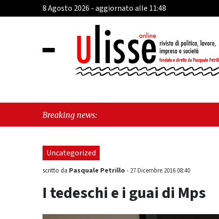
8 Agosto 2026 - aggiornato alle 11:48
"Cava 
Breaking news:
Park h
Uncategorized
Pasquale Petrillo
scritto da
-
27 Dicembre 2016 08:40
I tedeschi e i guai di Mps