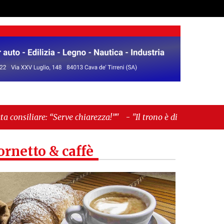
e chiarezza!”"
-
"Il trono è di erba: come Bryant
ornetto & caffè