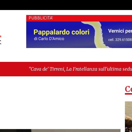
PUBBLICITA'
de’ Tirreni, La Fratellanza sull'ultima seduta consiliare: “Serv
a sconfitto l’impero di cemento"
C