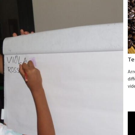
Te
Arr
dif
vid