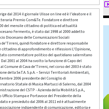
ige dal 2014 il giornale Ulisse on line ed è l’ideatore e il
etteraria Premio Com&Te. Fondatore e direttore
0 del mensile cittadino di politica ed attualità
ocesano Fermento, è stato dal 1998 al 2000 addetto
icio Diocesano delle Comunicazioni Sociali
a de’Tirreni, quindi fondatore e direttore responsabile
e cittadino di approfondimento e riflessioni L’Opinione,
stato commentatore politico del quotidiano salernitano
Dal 2001 al 2004 ha svolto la funzione di Capo del
o al Comune di Cava de’Tirreni, nel corso del 2003 è stato
ne della Se.T.A. S.p.A. – Servizi Territoriali Ambientali,
ttembre 2006 presidente del Consiglio di
vatorio Statale di Musica Martucci di Salerno, dal 2004
nistrazione del CSTP - Azienda della Mobilità S.p.A.,
po Ufficio Stampa e Portavoce del Presidente della
ndato e presieduto dal 2006 al 2011 ed è attualmente
associazione indipendente di comunicazione, editoria e