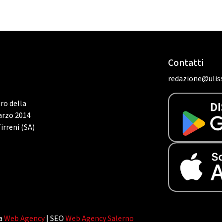
Contatti
redazione@uliss
tro della
marzo 2014
irreni (SA)
da
Web Agency
| SEO
Web Agency Salerno