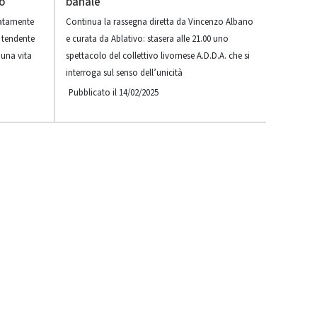
o”
banale”
atamente
Continua la rassegna diretta da Vincenzo Albano
 tendente
e curata da Ablativo: stasera alle 21.00 uno
 una vita
spettacolo del collettivo livornese A.D.D.A. che si
interroga sul senso dell’unicità
Pubblicato il 14/02/2025