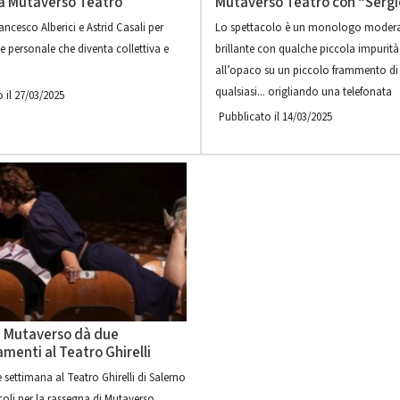
a Mutaverso Teatro
Mutaverso Teatro con “Sergi
ancesco Alberici e Astrid Casali per
Lo spettacolo è un monologo moder
e personale che diventa collettiva e
brillante con qualche piccola impurità
all’opaco su un piccolo frammento di
qualsiasi... origliando una telefonata
 il 27/03/2025
Pubblicato il 14/03/2025
, Mutaverso dà due
enti al Teatro Ghirelli
 settimana al Teatro Ghirelli di Salerno
coli per la rassegna di Mutaverso