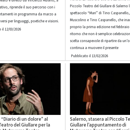
deato e diretto da Vincenzo Albano, a
Piccolo Teatro del Giullare di Salerno 
ativo, riprende il suo percorso con i
spettacolo “Mari” di Tino Caspanello,
untamenti in programma da marzo a
Muscolino e Tino Caspanello, che in
ersi per linguaggi, poetiche e visioni.
proprio la prima edizione nel febbraio
 il 12/03/2026
ritorno che non è semplice celebrazi
scelta consapevole di ripartire da un’o
continua a muovere il presente
Pubblicato il 13/02/2026
 “Diario di un dolore” al
Salerno, stasera al Piccolo T
Teatro del Giullare per la
Giullare l’appuntamento di