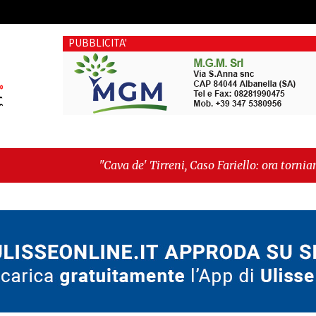
PUBBLICITA'
va de' Tirreni, Caso Fariello: ora torniamo ai problemi veri"
ché esiste"