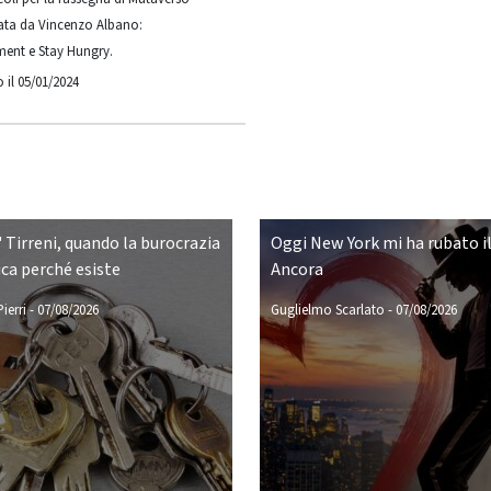
ata da Vincenzo Albano:
ment e Stay Hungry.
 il 05/01/2024
 Tirreni, quando la burocrazia
Oggi New York mi ha rubato il
ca perché esiste
Ancora
ierri
-
07/08/2026
Guglielmo Scarlato
-
07/08/2026