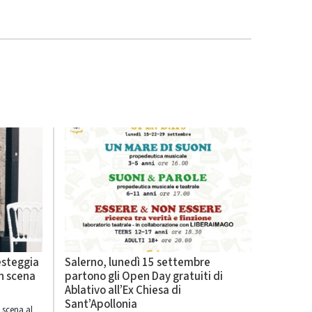
esteggia
Salerno, lunedì 15 settembre
in scena
partono gli Open Day gratuiti di
Ablativo all’Ex Chiesa di
Sant’Apollonia
n scena al