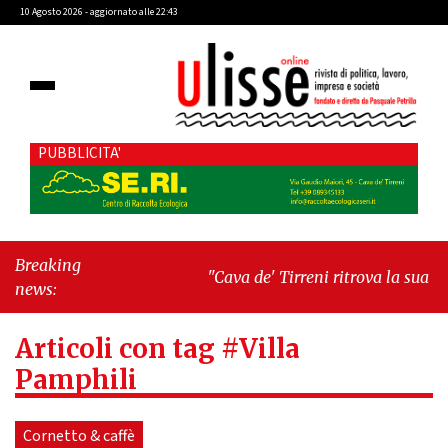
10 Agosto 2026 - aggiornato alle 22:43
PUBBLICITA'
Breaking
"Cava de' Tirreni ritrova la sua
news:
Manifattura: un passo decisivo verso
la rinascita urbana"
-
"Libri & Libri:
Articoli con tag #Villa
Anatomia del quotidiano di Clelia
Attanasio"
Pamphili
Cornetto & caffè