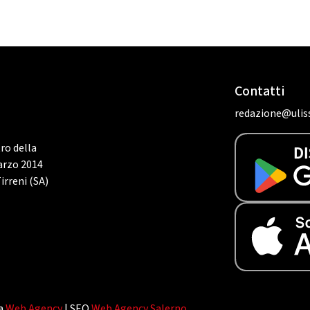
Contatti
redazione@uliss
tro della
marzo 2014
irreni (SA)
da
Web Agency
| SEO
Web Agency Salerno