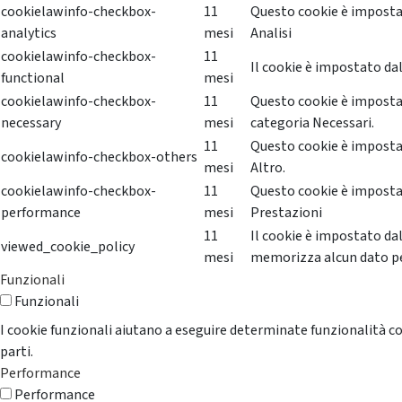
cookielawinfo-checkbox-
11
Questo cookie è impostat
analytics
mesi
Analisi
cookielawinfo-checkbox-
11
Il cookie è impostato dal
functional
mesi
cookielawinfo-checkbox-
11
Questo cookie è impostat
necessary
mesi
categoria Necessari.
11
Questo cookie è impostat
cookielawinfo-checkbox-others
mesi
Altro.
cookielawinfo-checkbox-
11
Questo cookie è impostat
performance
mesi
Prestazioni
11
Il cookie è impostato da
viewed_cookie_policy
mesi
memorizza alcun dato p
Funzionali
Funzionali
I cookie funzionali aiutano a eseguire determinate funzionalità co
parti.
Performance
Performance