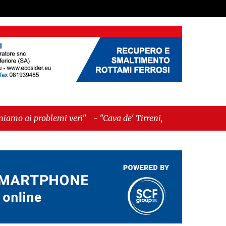
 veri"
-
"Cava de' Tirreni, quando la burocrazia