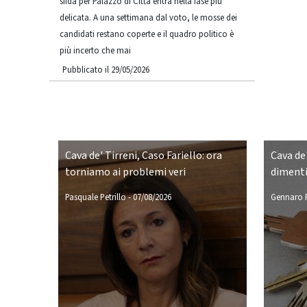
sfida per Palazzo di Città entra nella fase più
delicata. A una settimana dal voto, le mosse dei
candidati restano coperte e il quadro politico è
più incerto che mai
Pubblicato il 29/05/2026
Cava de' Tirreni, Caso Fariello: ora
Cava de'
torniamo ai problemi veri
dimenti
Pasquale Petrillo
-
07/08/2026
Gennaro P