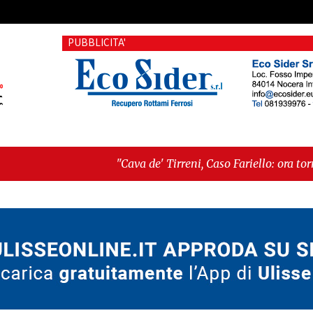
PUBBLICITA'
"Cava de' Tirreni, Caso Fariello: ora torniamo ai problemi
dimentica perché esiste"