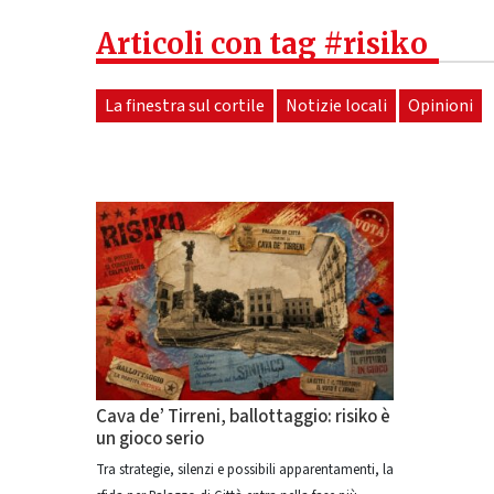
Articoli con tag #risiko
La finestra sul cortile
Notizie locali
Opinioni
Cava de’ Tirreni, ballottaggio: risiko è
un gioco serio
Tra strategie, silenzi e possibili apparentamenti, la