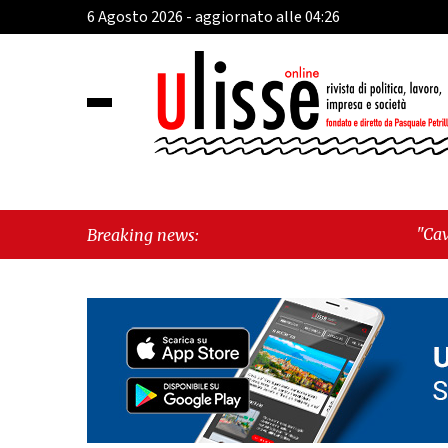
6 Agosto 2026 - aggiornato alle 04:26
"Cava de’ Tirreni, deva
Breaking news:
fragilità sociali e pres