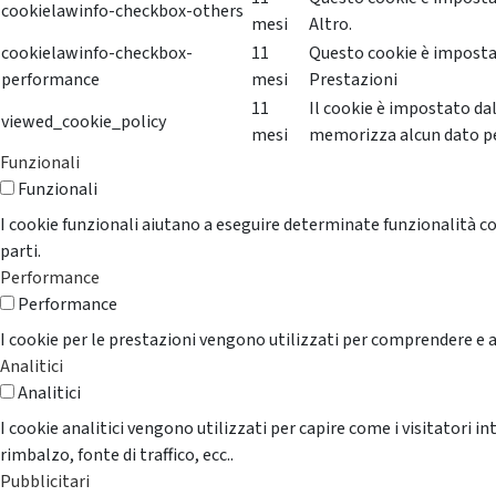
cookielawinfo-checkbox-others
mesi
Altro.
cookielawinfo-checkbox-
11
Questo cookie è impostat
performance
mesi
Prestazioni
11
Il cookie è impostato da
viewed_cookie_policy
mesi
memorizza alcun dato p
Funzionali
Funzionali
I cookie funzionali aiutano a eseguire determinate funzionalità co
parti.
Performance
Performance
I cookie per le prestazioni vengono utilizzati per comprendere e an
Analitici
Analitici
I cookie analitici vengono utilizzati per capire come i visitatori i
rimbalzo, fonte di traffico, ecc..
Pubblicitari