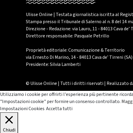
Ulisse Online | Testata giornalistica iscritta al Regis
Stampa presso il Tribunale di Salerno al n. 8 del 14 
Direzione - Redazione: via Lauro, 11 - 84013 Cava de’ T
Direttore responsabile: Pasquale Petrillo
Proprietà editoriale: Comunicazione & Territorio
via Ernesto Di Marino, 14 - 84013 Cava de’ Tirreni (SA)
Presidente: Silvia Lamberti
© Ulisse Online | Tutti i diritti riservati | Realizzato 
Utilizziamo i cookie per offrirti l'esperienza più pertinente ricord
"Impostazioni cookie" per fornire un consenso controllato.
Maggi
Impostazioni Cookies
Accetta tutti
Chiudi