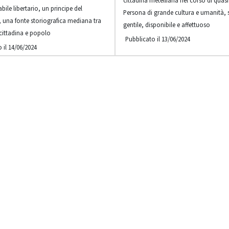
cittadina metelliana nel corso di quasi
bile libertario, un principe del
Persona di grande cultura e umanità,
, una fonte storiografica mediana tra
gentile, disponibile e affettuoso
cittadina e popolo
Pubblicato il 13/06/2024
 il 14/06/2024