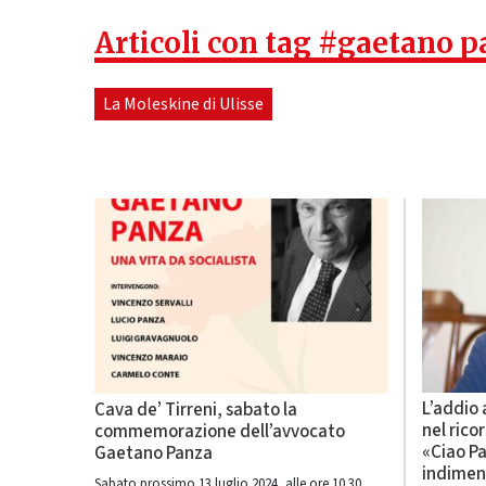
Articoli con tag #gaetano 
La Moleskine di Ulisse
L’addio
Cava de’ Tirreni, sabato la
nel rico
commemorazione dell’avvocato
«Ciao Pa
Gaetano Panza
indimen
Sabato prossimo 13 luglio 2024, alle ore 10.30,