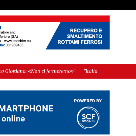
n ci fermeremo»"
-
"Italia sospesa tra identità,