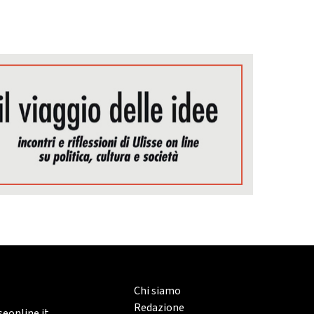
Chi siamo
Redazione
eonline.it