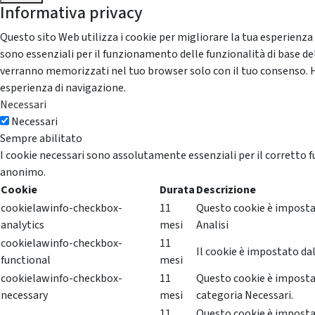
Informativa privacy
Questo sito Web utilizza i cookie per migliorare la tua esperienza
sono essenziali per il funzionamento delle funzionalità di base del
verranno memorizzati nel tuo browser solo con il tuo consenso. Hai 
esperienza di navigazione.
Necessari
Necessari
Sempre abilitato
I cookie necessari sono assolutamente essenziali per il corretto f
anonimo.
Cookie
Durata
Descrizione
cookielawinfo-checkbox-
11
Questo cookie è impostat
analytics
mesi
Analisi
cookielawinfo-checkbox-
11
Il cookie è impostato dal
functional
mesi
cookielawinfo-checkbox-
11
Questo cookie è impostat
necessary
mesi
categoria Necessari.
11
Questo cookie è impostat