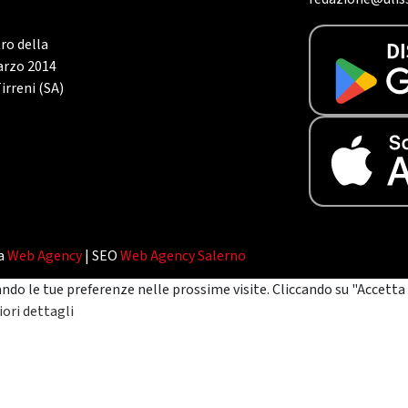
tro della
marzo 2014
irreni (SA)
da
Web Agency
| SEO
Web Agency Salerno
ando le tue preferenze nelle prossime visite. Cliccando su "Accetta 
ori dettagli