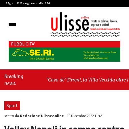
8 Agosto 2026 - aggiornato alle 17:14
PUBBLICITA'
Breaking
"Cava de’ Tirreni, la Villa Vecchia oltre i
news:
vandali: il vero nodo è il senso di comunità"
-
"Cava de’ Tirreni, La Fratellanza sull'ultima
seduta consiliare: “Serve chiarezza!”"
Sport
Redazione Ulisseonline
scritto da
-
10 Dicembre 2022 11:45