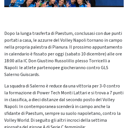
Dopo la
lunga trasferta di Paestum
, conclusasi con due punti
portati a casa, le azzurre del Volley Napoli tornano in campo
nella propria palestra di Pianura. Il prossimo appuntamento
in calendario è fissato per ogg
i
(sabato 10 dicembre)
alle ore
18:00 alla IC Don Giustino Russolillo plesso Torricelli
a
Napoli: le atlete partenopee giocheranno contro
GLS
Salerno
Guiscards
.
La squadra di Salerno è reduce da una vittoria per 3-0 contro
la formazione di Power Tech Monti Lattari e si trova a
7 punti
in classifica
, a dieci distanze dal secondo posto del Volley
Napoli.
In contemporanea scenderà in campo anche la
sfidante di
Paestum
, sempre su suolo napoletano, contro la
Volley World.
Di seguito
gli altri
incroci della settima
giornata del girone A di Serie C femminile
: