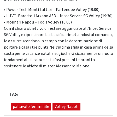
•
Power Tech Monti Lattari – Partenope Volley (19:00)
•
LU.VO. Barattoli Arzano ASD –
Intec
Service SG Volley (19:30)
•
Molinari Napoli –
Todis
Volley (16:00)
Con il chiaro obiettivo di restare agganciate all’
Intec
Service
SG Volley
e ripristinare la classifica rimettendosi al comando,
le azzurre scendono in campo con la
determinazione di
portare a casa i tre punt
i. Nell’ultima sfida in casa prima della
sosta per le vacanze natalizie, giocherà sicuramente un ruolo
fondamentale il
calore dei tifosi presenti
e pronti a
sostenere le atlete di mister Alessandro Maione.
TAG
pallavolo femminile
Volley Napoli