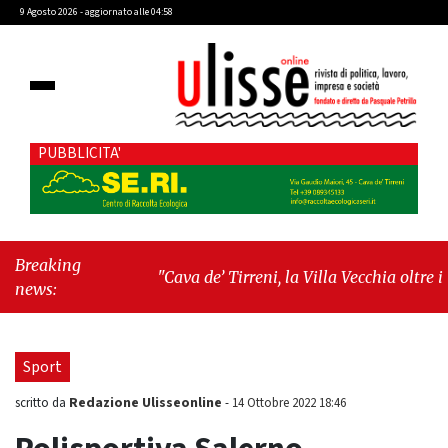
9 Agosto 2026 - aggiornato alle 04:58
PUBBLICITA'
Breaking
"Cava de’ Tirreni, la Villa Vecchia oltre i
news:
vandali: il vero nodo è il senso di comunità"
-
"Cava de’ Tirreni, La Fratellanza sull'ultima
seduta consiliare: “Serve chiarezza!”"
Sport
Redazione Ulisseonline
scritto da
-
14 Ottobre 2022 18:46