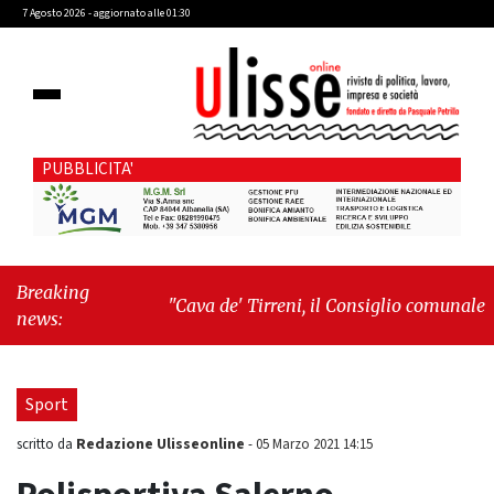
7 Agosto 2026 - aggiornato alle 01:30
PUBBLICITA'
Breaking
"Cava de' Tirreni, il Consiglio comunale
news:
conferma Sara Fariello. L'opposizione lascia
l'aula al momento del voto"
-
"Vietri sul
Mare, giornata storica: la ceramica ammessa
Sport
alla fase europea per l’IGP"
Redazione Ulisseonline
scritto da
-
05 Marzo 2021 14:15