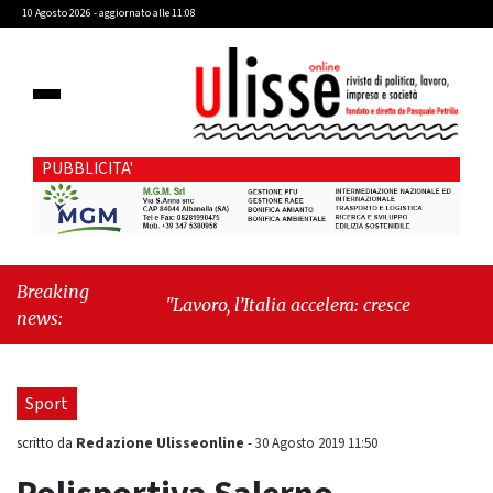
10 Agosto 2026 - aggiornato alle 11:08
PUBBLICITA'
Breaking
"Lavoro, l’Italia accelera: cresce l’occupazione,
news:
cala la disoccupazione"
-
"Massimiliano
Cencelli, una figura quasi mitologica della
Prima Repubblica"
Sport
Redazione Ulisseonline
scritto da
-
30 Agosto 2019 11:50