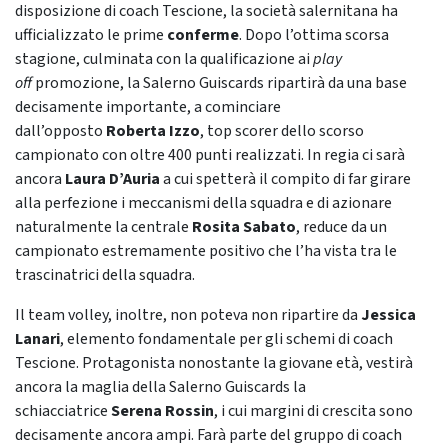
disposizione di coach Tescione, la società salernitana ha
ufficializzato le prime
conferme
. Dopo l’ottima scorsa
stagione, culminata con la qualificazione ai
play
off
promozione, la Salerno Guiscards ripartirà da una base
decisamente importante, a cominciare
dall’opposto
Roberta Izzo
, top scorer dello scorso
campionato con oltre 400 punti realizzati. In regia ci sarà
ancora
Laura D’Auria
a cui spetterà il compito di far girare
alla perfezione i meccanismi della squadra e di azionare
naturalmente la centrale
Rosita Sabato
, reduce da un
campionato estremamente positivo che l’ha vista tra le
trascinatrici della squadra.
Il team volley, inoltre, non poteva non ripartire da
Jessica
Lanari
, elemento fondamentale per gli schemi di coach
Tescione. Protagonista nonostante la giovane età, vestirà
ancora la maglia della Salerno Guiscards la
schiacciatrice
Serena Rossin
, i cui margini di crescita sono
decisamente ancora ampi. Farà parte del gruppo di coach