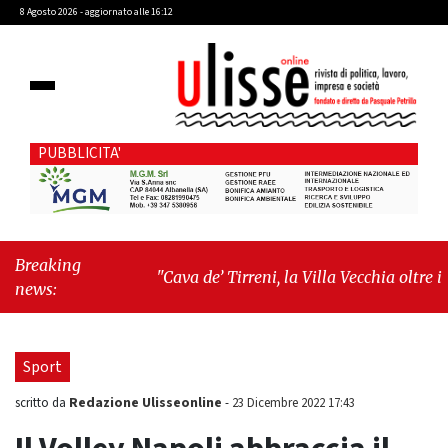
8 Agosto 2026 - aggiornato alle 16:12
PUBBLICITA'
Breaking
"Cava de’ Tirreni, la Villa Vecchia oltre i
news:
vandali: il vero nodo è il senso di comunità"
-
"Cava de’ Tirreni, La Fratellanza sull'ultima
seduta consiliare: “Serve chiarezza!”"
Sport
Redazione Ulisseonline
scritto da
-
23 Dicembre 2022 17:43