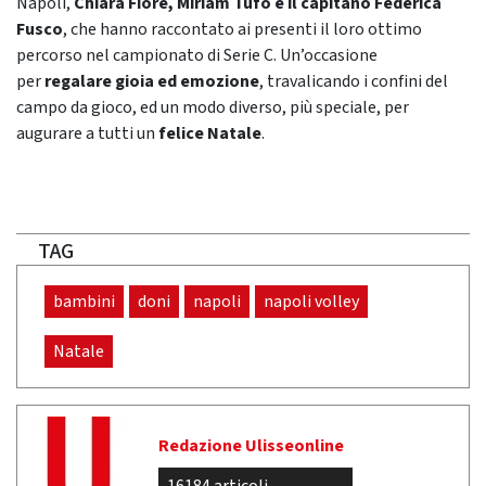
Napoli,
Chiara Fiore, Miriam Tufo e il capitano Federica
Fusco
, che hanno raccontato ai presenti il loro ottimo
percorso nel campionato di Serie C. Un’occasione
per
regalare gioia ed emozione
, travalicando i confini del
campo da gioco, ed un modo diverso, più speciale, per
augurare a tutti un
felice Natale
.
TAG
bambini
doni
napoli
napoli volley
Natale
Redazione Ulisseonline