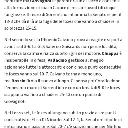
rientrare ma
Giovagnoli
è perentoria in attacco e consente
alla formazione di coach Cacace di restare avanti di cinque
lunghezze. Il muro di Sorrentino infiamma la Senatore per il
13-8 che dà il là alla fuga delle foxes che vanno a chiudere in
scioltezza 25-15.
Nel secondo set la Phoenix Caivano prova a reagire e si porta
avanti sul 3-6. La GLS Salerno Guiscards non perde lucidità,
conserva la calma e rialza subito i giri del motore.
Chiappa
è
insuperabile in difesa,
Palladino
gestisce al meglio
azionando tutte le attaccanti e con cinque punti consecutivi
le foxes vanno sul 10-7. Caivano torna a meno uno,
ma
Rossin
firma il nuovo allungo. Ci pensa poi Corallo dopo
l’ennesimo muro di Sorrentino e con un break di 9-0 le foxes
scappano via fino a chiudere 25-13 con un punto di
Giovagnoli.
Nel terzo set, le foxes allungano subito grazie a tre punti
consecutivi di Elisa Di Nicuolo. Sul 12-4, la Senatore ribolle di
entusiasmo e passione. Sul 20-7 c’è spazio anche per Miglino