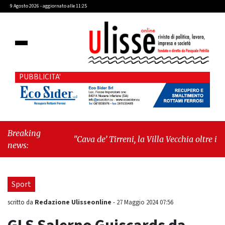
9 Agosto 2026 - aggiornato alle 11:25
PUBBLICITA'
Breaking
"Cava de’ Tirreni, la Villa Vecchia oltre i vandali:
news:
il vero nodo è il senso di comunità"
-
"Cava de’
Tirreni, La Fratellanza sull'ultima seduta
consiliare: “Serve chiarezza!”"
Sport
Redazione Ulisseonline
scritto da
-
27 Maggio 2024 07:56