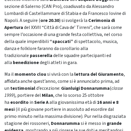
sezione di Salerno (CAN Pro), coadiuvato da Alessandro
Lombardi di Castellammare di Stabia e da Francesco Iovine di
Napoli. A seguire (
ore 20.30
) si svolgerà la
Cerimonia di
Apertura
del XXVII “Città di Cava de’ Tirreni”, che sarà come
sempre l’occasione di una grande festa collettiva, nel corso
della quale imperdibili
“spaccati”
di spettacolo, musica,
danza e folklore faranno da corollario alla
tradizionale
passerella
delle squadre partecipanti ed
alla
benedizione
degli atleti in gara.
Ma il
momento clou
si vivrà con la
lettura del Giuramento
,
affidata anche quest’anno, come si è annunciato prima, ad
un
testimonial
d’eccezione:
Gianluigi Donnarumma
(
classe
1999
), portiere del
Milan
, che lo scorso 25 ottobre
ha
esordito
in
Serie A
alla giovanissima età di
16 anni e 8
mesi
(il più giovane portiere in assoluto ad esordire dal
primo minuto nella massima divisione). Pur nella disgraziata
stagione dei rossoneri,
Donnarumma
si è messo in
grande
evidenza
, mostrando a più riprese le sue doti e meritandosi