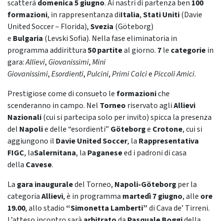
scatterà
domenica 5 giugno
. Ai nastri di partenza ben
100
formazioni
, in rappresentanza di
Italia
,
Stati Uniti
(Davie
United Soccer – Florida),
Svezia
(Göteborg)
e
Bulgaria
(Levski Sofia). Nella fase eliminatoria in
programma addirittura
50 partite
al giorno.
7
le
categorie
in
gara:
Allievi
,
Giovanissimi
,
Mini
Giovanissimi
,
Esordienti
,
Pulcini
,
Primi Calci
e
Piccoli Amici
.
Prestigiose come di consueto le
formazioni
che
scenderanno in campo. Nel
Torneo
riservato agli
Allievi
Nazionali
(cui si partecipa solo per invito) spicca la presenza
del
Napoli
e delle “esordienti”
Göteborg
e
Crotone
, cui si
aggiungono il
Davie United Soccer
, la
Rappresentativa
FIGC
, la
Salernitana
, la
Paganese
ed i padroni di casa
della
Cavese
.
La
gara inaugurale
del Torneo,
Napoli-Göteborg
per la
categoria
Allievi
, è in programma
martedì 7 giugno
, alle
ore
19.00
, allo stadio
“Simonetta Lamberti”
di Cava de’ Tirreni.
L’atteso incontro sarà
arbitrato
da
Pasquale Boggi
della