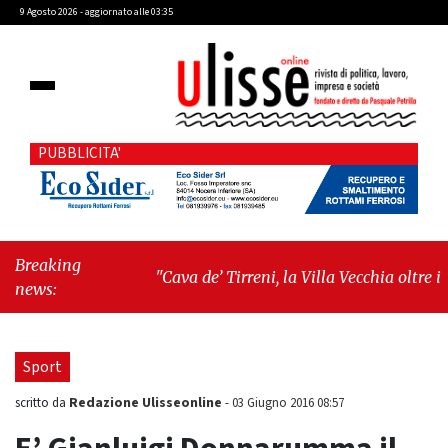
9 Agosto 2026 - aggiornato alle 03:35
PUBBLICITA'
Breaking
"Cava de’ Tirreni, la Villa Vecchia oltre i
news:
vandali: il vero nodo è il senso di comunità"
-
"Cava de’ Tirreni, La Fratellanza sull'ultima
seduta consiliare: “Serve chiarezza!”"
Sport
Redazione Ulisseonline
scritto da
-
03 Giugno 2016 08:57