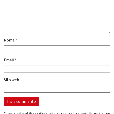
Nome
*
Email
*
Sito web
Questo sito utilizza Akismet per ridurre lo spam.
Scopri come