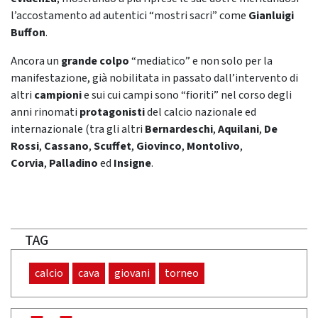
l’accostamento ad autentici “mostri sacri” come
Gianluigi
Buffon
.
Ancora un
grande colpo
“mediatico” e non solo per la
manifestazione, già nobilitata in passato dall’intervento di
altri
campioni
e sui cui campi sono “fioriti” nel corso degli
anni rinomati
protagonisti
del calcio nazionale ed
internazionale (tra gli altri
Bernardeschi
,
Aquilani
,
De
Rossi
,
Cassano
,
Scuffet
,
Giovinco
,
Montolivo
,
Corvia
,
Palladino
ed
Insigne
.
TAG
calcio
cava
giovani
torneo