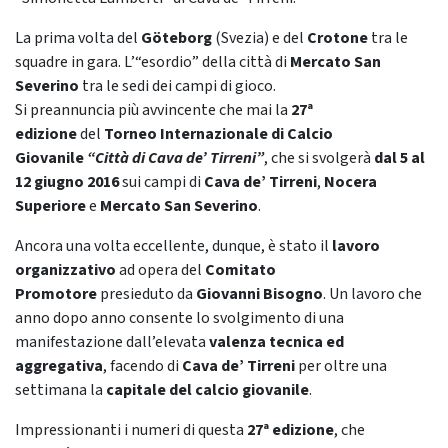
La prima volta del
Göteborg
(Svezia) e del
Crotone
tra le
squadre in gara. L’“esordio” della città di
Mercato San
Severino
tra le sedi dei campi di gioco.
Si preannuncia più avvincente che mai la
27ª
edizione
del
Torneo Internazionale di Calcio
Giovanile
“Città di Cava de’ Tirreni”
, che si svolgerà
dal 5 al
12 giugno 2016
sui campi di
Cava de’ Tirreni
,
Nocera
Superiore
e
Mercato San Severino
.
Ancora una volta eccellente, dunque, è stato il
lavoro
organizzativo
ad opera del
Comitato
Promotore
presieduto da
Giovanni Bisogno
. Un lavoro che
anno dopo anno consente lo svolgimento di una
manifestazione dall’elevata
valenza tecnica ed
aggregativa
, facendo di
Cava de’ Tirreni
per oltre una
settimana la
capitale del calcio giovanile
.
Impressionanti i numeri di questa
27ª edizione
, che