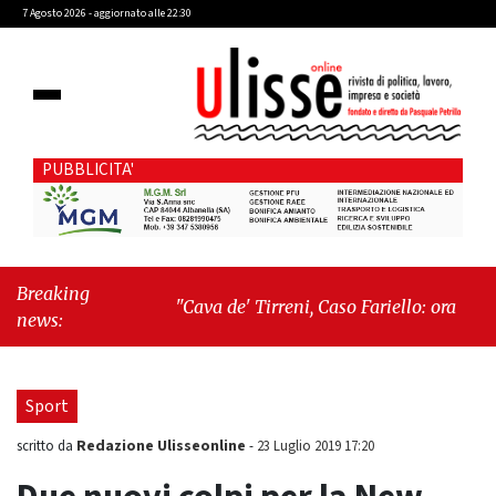
7 Agosto 2026 - aggiornato alle 22:30
PUBBLICITA'
Breaking
"Cava de' Tirreni, Caso Fariello: ora torniamo
news:
ai problemi veri"
-
"Cava de' Tirreni, quando
la burocrazia dimentica perché esiste"
Sport
Redazione Ulisseonline
scritto da
-
23 Luglio 2019 17:20