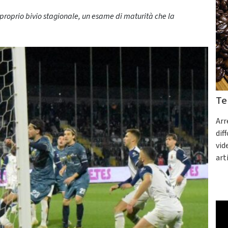
 proprio bivio stagionale, un esame di maturità che la
Te
Arr
dif
vid
art