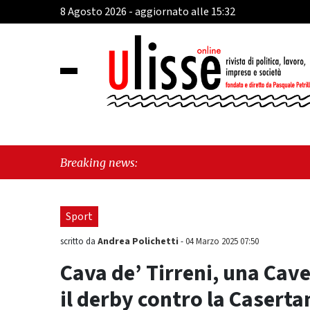
8 Agosto 2026 - aggiornato alle 15:32
"Cava de’ Tirreni, la Vil
Breaking news:
seduta consiliare: “Serv
Sport
Andrea Polichetti
scritto da
-
04 Marzo 2025 07:50
Cava de’ Tirreni, una Cave
il derby contro la Caserta