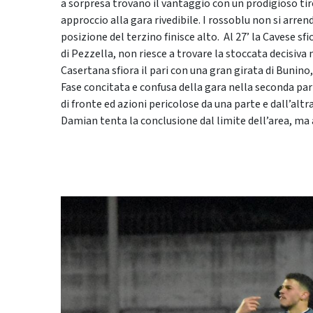
a sorpresa trovano il vantaggio con un prodigioso tiro 
approccio alla gara rivedibile. I rossoblu non si arre
posizione del terzino finisce alto. Al 27’ la Cavese sf
di Pezzella, non riesce a trovare la stoccata decisiva
Casertana sfiora il pari con una gran girata di Bunino,
Fase concitata e confusa della gara nella seconda pa
di fronte ed azioni pericolose da una parte e dall’alt
Damian tenta la conclusione dal limite dell’area, ma