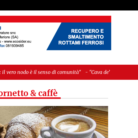
-
"Cava de’ Tirreni, La Fratellanza sull'ultima
ornetto & caffè