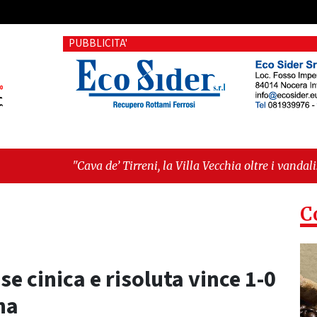
PUBBLICITA'
la Vecchia oltre i vandali: il vero nodo è il senso di comunità"
e chiarezza!”"
C
se cinica e risoluta vince 1-0
na