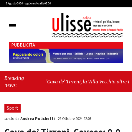
9 Agosto 2026 - aggiornato alle 09:06
PUBBLICITA'
Breaking
"Cava de’ Tirreni, la Villa Vecchia oltre i
news:
vandali: il vero nodo è il senso di comunità"
-
"Cava de’ Tirreni, La Fratellanza sull'ultima
seduta consiliare: “Serve chiarezza!”"
Sport
Andrea Polichetti
scritto da
-
26 Ottobre 2024 22:03