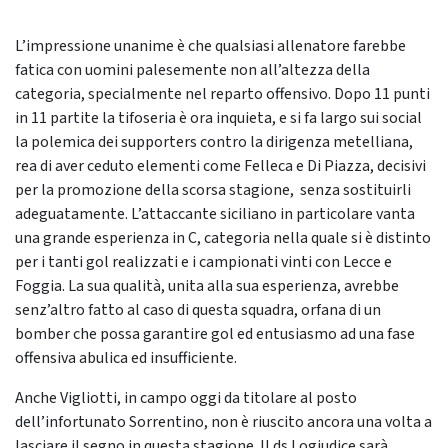
L’impressione unanime è che qualsiasi allenatore farebbe
fatica con uomini palesemente non all’altezza della
categoria, specialmente nel reparto offensivo. Dopo 11 punti
in 11 partite la tifoseria è ora inquieta, e si fa largo sui social
la polemica dei supporters contro la dirigenza metelliana,
rea di aver ceduto elementi come Felleca e Di Piazza, decisivi
per la promozione della scorsa stagione, senza sostituirli
adeguatamente. L’attaccante siciliano in particolare vanta
una grande esperienza in C, categoria nella quale si è distinto
per i tanti gol realizzati e i campionati vinti con Lecce e
Foggia. La sua qualità, unita alla sua esperienza, avrebbe
senz’altro fatto al caso di questa squadra, orfana di un
bomber che possa garantire gol ed entusiasmo ad una fase
offensiva abulica ed insufficiente.
Anche Vigliotti, in campo oggi da titolare al posto
dell’infortunato Sorrentino, non è riuscito ancora una volta a
lasciare il segno in questa stagione. Il ds Logiudice sarà