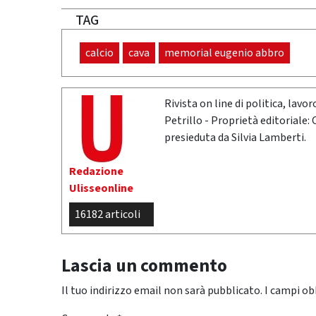
TAG
calcio
cava
memorial eugenio abbro
Rivista on line di politica, lav
Petrillo - Proprietà editoriale:
presieduta da Silvia Lamberti.
Redazione
Ulisseonline
16182 articoli
Lascia un commento
Il tuo indirizzo email non sarà pubblicato.
I campi ob