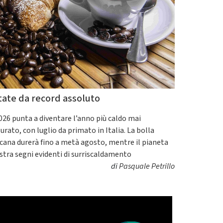
"Cava de'
Tirreni,
quando la
burocrazia
dimentica
perché
esiste"
tate da record assoluto
2026 punta a diventare l’anno più caldo mai
urato, con luglio da primato in Italia. La bolla
icana durerà fino a metà agosto, mentre il pianeta
tra segni evidenti di surriscaldamento
di
Pasquale Petrillo