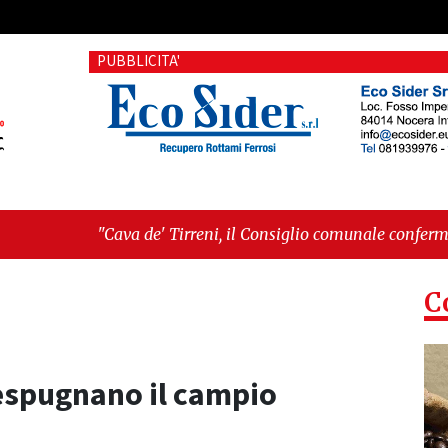
PUBBLICITA'
e' Tirreni, il Consiglio comunale conferma Sara Fariello. L'opp
 sul Mare, giornata storica: la ceramica ammessa alla fase euro
C
 espugnano il campio