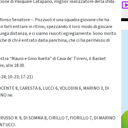
ione di Pasquale Catapano, miglior realizzatore della sfida
Alfonso Senatore –. Pozzuoli è una squadra giovane che ha
 farli entrare in ritmo, spezzando il loro modo di giocare
a lunga distanza, e ci siamo riusciti egregiamente. Sono molto
che di chi è entrato dalla panchina, che ci ha permesso di
stra “Mauro e Gino Avella” di Cava de’ Tirreni, il Basket
, alle 18:30.
4; 10-23; 17-21)
ENTE 8, CARESTA 6, LUCCI 6, VOLODIN 6, MARINO 3, DI
INO ne.
RUSSO R. 9, DI SOMMA 8, CIRILLO 7, FIORILLO 7, DI MARINO
ANTUCCI.