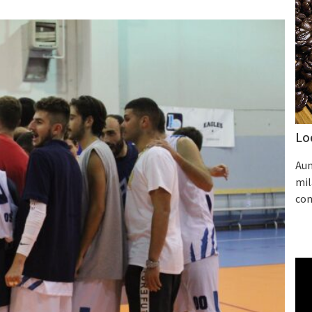
Lo
Aum
mil
con