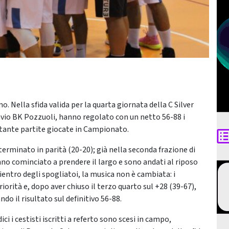
o. Nella sfida valida per la quarta giornata della C Silver
avio BK Pozzuoli, hanno regolato con un netto 56-88 i
ettante partite giocate in Campionato.
terminato in parità (20-20); già nella seconda frazione di
nno cominciato a prendere il largo e sono andati al riposo
ientro degli spogliatoi, la musica non è cambiata: i
orità e, dopo aver chiuso il terzo quarto sul +28 (39-67),
do il risultato sul definitivo 56-88.
i i cestisti iscritti a referto sono scesi in campo,