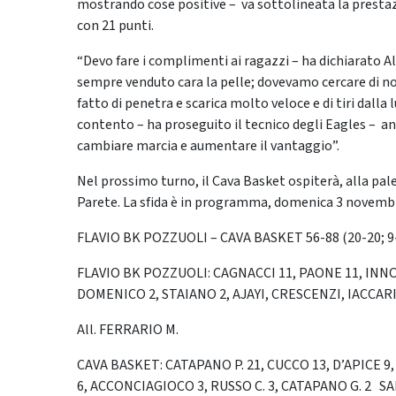
mostrando cose positive – va sottolineata la prestaz
con 21 punti.
“Devo fare i complimenti ai ragazzi – ha dichiarato 
sempre venduto cara la pelle; dovevamo cercare di non
fatto di penetra e scarica molto veloce e di tiri dall
contento – ha proseguito il tecnico degli Eagles – an
cambiare marcia e aumentare il vantaggio”.
Nel prossimo turno, il Cava Basket ospiterà, alla pale
Parete. La sfida è in programma, domenica 3 novembre
FLAVIO BK POZZUOLI – CAVA BASKET 56-88 (20-20; 9-2
FLAVIO BK POZZUOLI: CAGNACCI 11, PAONE 11, INNOC
DOMENICO 2, STAIANO 2, AJAYI, CRESCENZI, IACCAR
All. FERRARIO M.
CAVA BASKET: CATAPANO P. 21, CUCCO 13, D’APICE 9, 
6, ACCONCIAGIOCO 3, RUSSO C. 3, CATAPANO G. 2 S