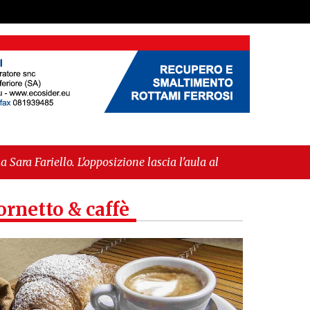
osizione lascia l'aula al momento del voto"
-
pea per l’IGP"
ornetto & caffè