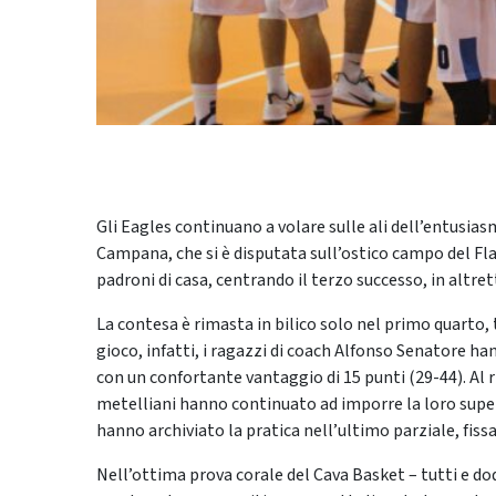
Gli Eagles continuano a volare sulle ali dell’entusiasm
Campana, che si è disputata sull’ostico campo del Fl
padroni di casa, centrando il terzo successo, in altr
La contesa è rimasta in bilico solo nel primo quarto, 
gioco, infatti, i ragazzi di coach Alfonso Senatore ha
con un confortante vantaggio di 15 punti (29-44). Al r
metelliani hanno continuato ad imporre la loro superi
hanno archiviato la pratica nell’ultimo parziale, fissan
Nell’ottima prova corale del Cava Basket – tutti e dodic