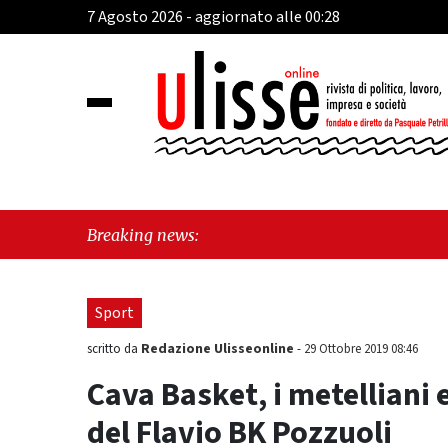
7 Agosto 2026 - aggiornato alle 00:28
"Cava d
Breaking news:
"Vietri
Sport
Redazione Ulisseonline
scritto da
-
29 Ottobre 2019 08:46
Cava Basket, i metelliani
del Flavio BK Pozzuoli