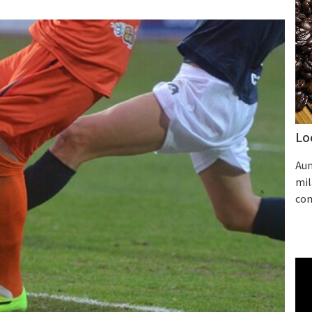
Lo
Aum
mil
con