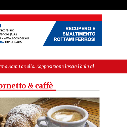
posizione lascia l'aula al momento del voto"
-
opea per l’IGP"
ornetto & caffè