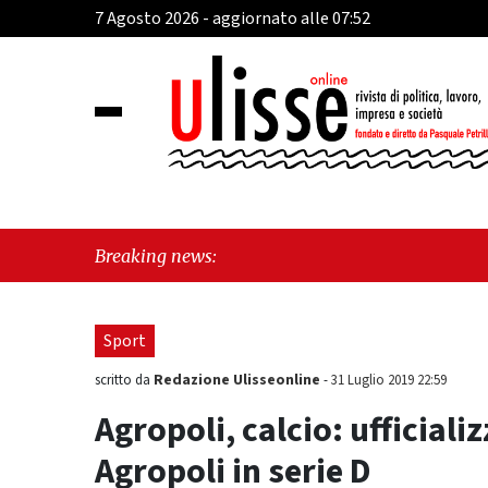
7 Agosto 2026 - aggiornato alle 07:52
"Cava 
Breaking news:
"Vietr
Sport
Redazione Ulisseonline
scritto da
-
31 Luglio 2019 22:59
Agropoli, calcio: ufficiali
Agropoli in serie D