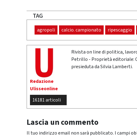
TAG
agropoli
calcio. campionato
ripescaggio
Rivista on line di politica, lav
Petrillo - Proprietà editoriale:
presieduta da Silvia Lamberti.
Redazione
Ulisseonline
16181 articoli
Lascia un commento
Il tuo indirizzo email non sarà pubblicato.
I campi ob