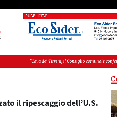
PUBBLICITA'
de' Tirreni, il Consiglio comunale conferma Sara Fariello. L'op
i sul Mare, giornata storica: la ceramica ammessa alla fase eur
C
zzato il ripescaggio dell’U.S.