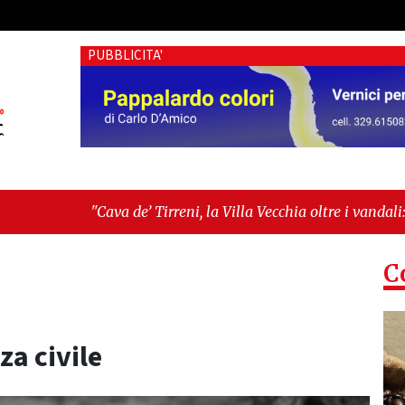
PUBBLICITA'
de’ Tirreni, la Villa Vecchia oltre i vandali: il vero nodo è il s
ltima seduta consiliare: “Serve chiarezza!”"
C
za civile