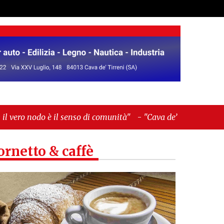
enso di comunità"
-
"Cava de’ Tirreni, La Fratellanza
ornetto & caffè