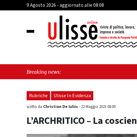
9 Agosto 2026 - aggiornato alle 08:08
"Cava 
Breaking news:
sull'u
Rubriche
Ulisse In Evidenza
Christian De Iuliis
scritto da
-
22 Maggio 2023 08:00
L’ARCHRITICO – La coscien