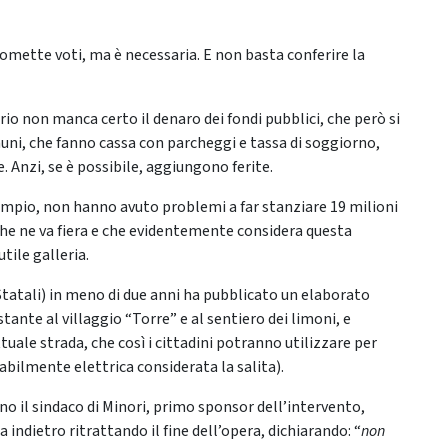
mette voti, ma è necessaria. E non basta conferire la
o non manca certo il denaro dei fondi pubblici, che però si
muni, che fanno cassa con parcheggi e tassa di soggiorno,
 Anzi, se è possibile, aggiungono ferite.
sempio, non hanno avuto problemi a far stanziare 19 milioni
che ne va fiera e che evidentemente considera questa
utile galleria.
atali) in meno di due anni ha pubblicato un elaborato
ostante al villaggio “Torre” e al sentiero dei limoni, e
tuale strada, che così i cittadini potranno utilizzare per
abilmente elettrica considerata la salita).
no il sindaco di Minori, primo sponsor dell’intervento,
dietro ritrattando il fine dell’opera, dichiarando: “
non