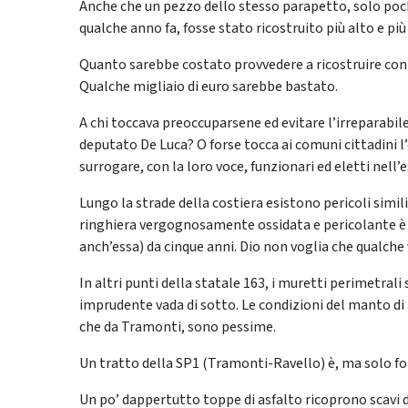
Anche che un pezzo dello stesso parapetto, solo pochi
qualche anno fa, fosse stato ricostruito più alto e più
Quanto sarebbe costato provvedere a ricostruire con
Qualche migliaio di euro sarebbe bastato.
A chi toccava preoccuparsene ed evitare l’irreparabile
deputato De Luca? O forse tocca ai comuni cittadini l
surrogare, con la loro voce, funzionari ed eletti nell’
Lungo la strade della costiera esistono pericoli simil
ringhiera vergognosamente ossidata e pericolante è a
anch’essa) da cinque anni. Dio non voglia che qualch
In altri punti della statale 163, i muretti perimetral
imprudente vada di sotto. Le condizioni del manto di as
che da Tramonti, sono pessime.
Un tratto della SP1 (Tramonti-Ravello) è, ma solo fo
Un po’ dappertutto toppe di asfalto ricoprono scav