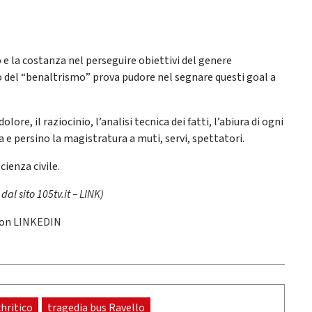
 la costanza nel perseguire obiettivi del genere
ito del “benaltrismo” prova pudore nel segnare questi goal a
olore, il raziocinio, l’analisi tecnica dei fatti, l’abiura di ogni
 e persino la magistratura a muti, servi, spettatori.
ienza civile.
al sito 105tv.it –
LINK
)
 on
LINKEDIN
chritico
tragedia bus Ravello