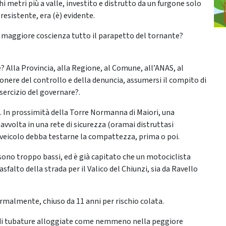
 metri più a valle, investito e distrutto da un furgone solo
 resistente, era (è) evidente.
 maggiore coscienza tutto il parapetto del tornante?
? Alla Provincia, alla Regione, al Comune, all’ANAS, al
’onere del controllo e della denuncia, assumersi il compito di
esercizio del governare?.
i. In prossimità della Torre Normanna di Maiori, una
vvolta in una rete di sicurezza (oramai distruttasi
e veicolo debba testarne la compattezza, prima o poi.
i sono troppo bassi, ed è già capitato che un motociclista
falto della strada per il Valico del Chiunzi, sia da Ravello
rmalmente, chiuso da 11 anni per rischio colata.
i di tubature alloggiate come nemmeno nella peggiore