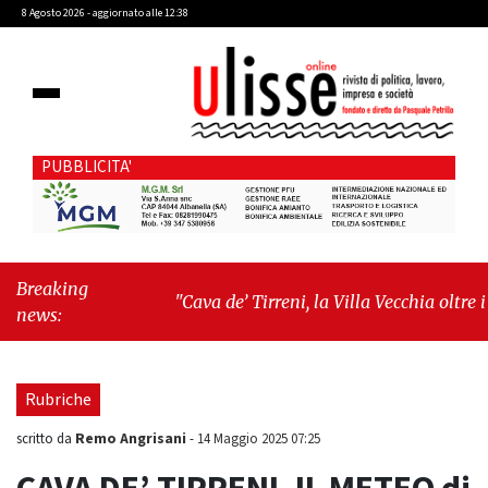
8 Agosto 2026 - aggiornato alle 12:38
PUBBLICITA'
Breaking
"Cava de’ Tirreni, la Villa Vecchia oltre i
news:
vandali: il vero nodo è il senso di comunità"
-
"Cava de’ Tirreni, La Fratellanza sull'ultima
seduta consiliare: “Serve chiarezza!”"
Rubriche
Remo Angrisani
scritto da
-
14 Maggio 2025 07:25