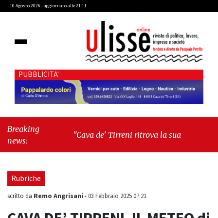
10 Agosto 2026 - aggiornato alle 21:11
PUBBLICITA'
Breaking
"Cava de' Tirreni ritrova la sua Manifattura: un
news:
passo decisivo verso la rinascita urbana"
-
"Libri & Libri: Anatomia del quotidiano di
Clelia Attanasio"
Rubriche
Remo Angrisani
scritto da
-
03 Febbraio 2025 07:21