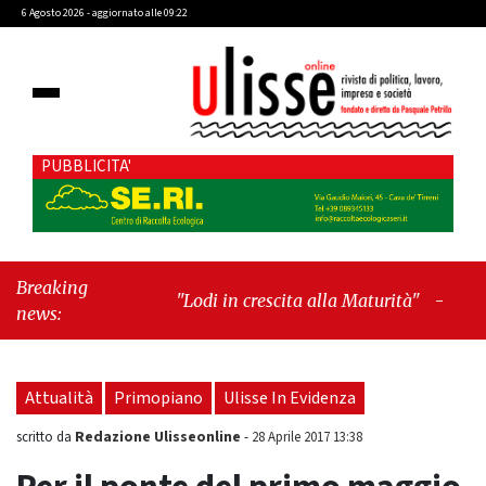
6 Agosto 2026 - aggiornato alle 09:22
PUBBLICITA'
Breaking
"Lodi in crescita alla Maturità"
-
"Cava de’
news:
Tirreni, il valore dei simboli e la
responsabilità delle azioni"
Attualità
Primopiano
Ulisse In Evidenza
Redazione Ulisseonline
scritto da
-
28 Aprile 2017 13:38