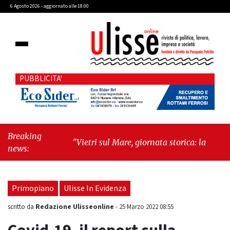
6 Agosto 2026 - aggiornato alle 18:00
PUBBLICITA'
Breaking
"Vietri sul Mare, giornata storica: la ceramica
news:
ammessa alla fase europea per l’IGP"
-
"Hudson Yards: qui New York morde il futuro"
Primopiano
Ulisse In Evidenza
Redazione Ulisseonline
scritto da
-
25 Marzo 2022 08:55